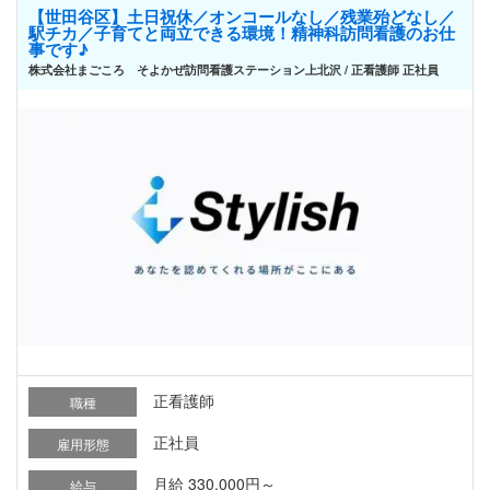
【世田谷区】土日祝休／オンコールなし／残業殆どなし／
駅チカ／子育てと両立できる環境！精神科訪問看護のお仕
事です♪
株式会社まごころ そよかぜ訪問看護ステーション上北沢 / 正看護師 正社員
正看護師
職種
正社員
雇用形態
月給 330,000円～
給与