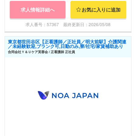
求人情報詳細へ
お気に入りに追加
求人番号：57367 最終更新日：2026/05/08
東京都世田谷区【正看護師／正社員／明大前駅】介護関連
／未経験歓迎,ブランク可,日勤のみ,寮/社宅/家賃補助あり
合同会社Ｙ＆Ｕケア芙蓉会 / 正看護師 正社員