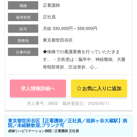
正看護師
職種
正社員
雇用形態
月給 330,000円～359,000円
給与
東京都世田谷区
勤務地
◆病棟での看護業務を行っていただきま
仕事内容
す。 ・主疾患は：脳卒中、神経難病、大腿
骨頸部骨折、圧迫骨折、心...
求人情報詳細へ
お気に入りに追加
求人番号：9652 最終更新日：2026/06/11
東京都世田谷区【正看護師／正社員／祖師ヶ谷大蔵駅】病
院／未経験歓迎,ブランク可
成城リハビリテーション病院 / 正看護師 正社員