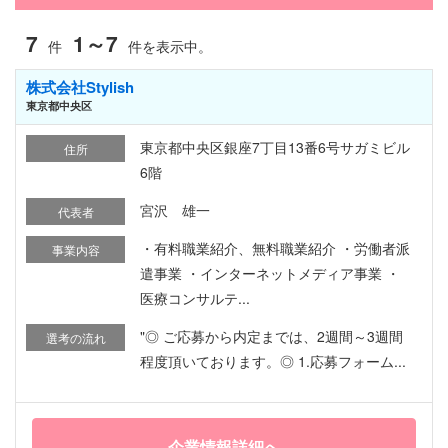
7
1～7
件
件を表示中。
株式会社Stylish
東京都中央区
東京都中央区銀座7丁目13番6号サガミビル
住所
6階
宮沢 雄一
代表者
・有料職業紹介、無料職業紹介 ・労働者派
事業内容
遣事業 ・インターネットメディア事業 ・
医療コンサルテ...
"◎ ご応募から内定までは、2週間～3週間
選考の流れ
程度頂いております。◎ 1.応募フォーム...
企業情報詳細へ