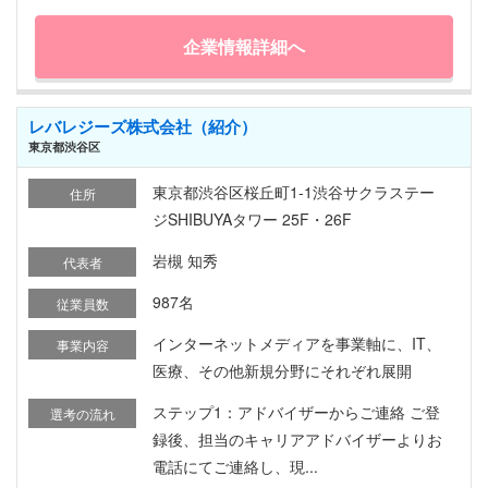
企業情報詳細へ
レバレジーズ株式会社（紹介）
東京都渋谷区
東京都渋谷区桜丘町1-1渋谷サクラステー
住所
ジSHIBUYAタワー 25F・26F
岩槻 知秀
代表者
987名
従業員数
インターネットメディアを事業軸に、IT、
事業内容
医療、その他新規分野にそれぞれ展開
ステップ1：アドバイザーからご連絡 ご登
選考の流れ
録後、担当のキャリアアドバイザーよりお
電話にてご連絡し、現...