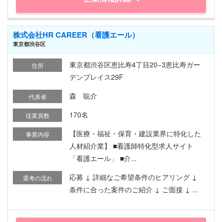
株式会社HR CAREER（看護エール）
東京都渋谷区
東京都渋谷区恵比寿4丁目20−3恵比寿ガー
住所
デンプレイス29F
森 聡介
代表者
170名
従業員数
【医療・福祉・保育・建設業界に特化した
事業内容
人材紹介業】 ■看護師特化型求人サイト
「看護エール」 ■介...
応募 ↓ 詳細なご希望条件のヒアリング ↓
選考の流れ
条件に合った案件のご紹介 ↓ ご面接 ↓ ...