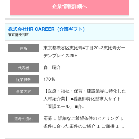
企業情報詳細へ
株式会社HR CAREER（介護ギフト）
東京都渋谷区
東京都渋谷区恵比寿4丁目20−3恵比寿ガー
住所
デンプレイス29F
森 聡介
代表者
170名
従業員数
【医療・福祉・保育・建設業界に特化した
事業内容
人材紹介業】 ■看護師特化型求人サイト
「看護エール」 ■介...
応募 ↓ 詳細なご希望条件のヒアリング ↓
選考の流れ
条件に合った案件のご紹介 ↓ ご面接 ↓ ...