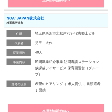
NOA･JAPAN株式会社
埼玉県所沢市
埼玉県所沢市北秋津739-42恵郷土ビル
住所
児玉 大作
代表者
40人
従業員数
民間職業紹介事業 訪問看護ステーション
事業内容
放課後デイサービス 保育園運営（グルー
プ）
希望のヒアリング ↓ 求人提供 ↓ 書類選考
選考の流れ
↓ 面接
企業情報詳細へ