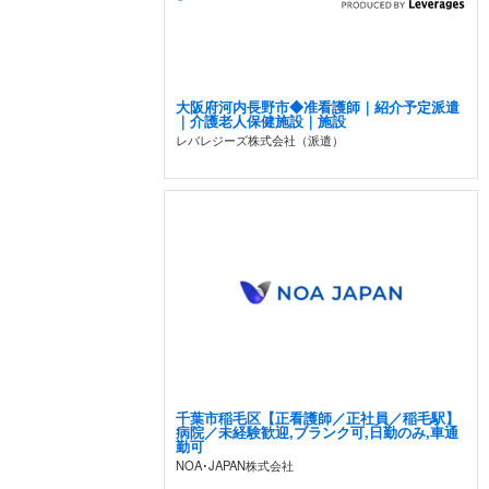
大阪府河内長野市◆准看護師｜紹介予定派遣
｜介護老人保健施設｜施設
レバレジーズ株式会社（派遣）
千葉市稲毛区【正看護師／正社員／稲毛駅】
病院／未経験歓迎,ブランク可,日勤のみ,車通
勤可
NOA･JAPAN株式会社