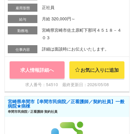
正社員
雇用形態
月給 320,000円～
給与
宮崎県宮崎市佐土原町下那珂４５１８－４
勤務地
０３
詳細は面談時にお伝えいたします。
仕事内容
求人情報詳細へ
お気に入りに追加
求人番号：54510 最終更新日：2026/05/08
宮崎県串間市【串間市民病院／正看護師／契約社員】一般
病院★病棟
串間市民病院 / 正看護師 契約社員