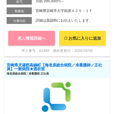
月給 295,000円～
給与
宮崎県宮崎市大字柏原４２５－１Ｆ
勤務地
詳細は面談時にお伝えいたします。
仕事内容
求人情報詳細へ
お気に入りに追加
求人番号：62489 最終更新日：2026/05/08
宮崎県児湯郡高鍋町【海老原総合病院／准看護師／正社
員】一般病院★透析室
海老原総合病院 / 准看護師 正社員