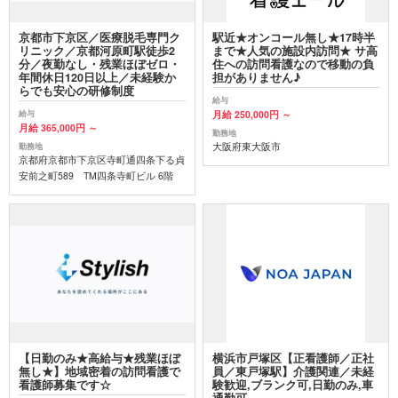
京都市下京区／医療脱毛専門ク
駅近★オンコール無し★17時半
リニック／京都河原町駅徒歩2
まで★人気の施設内訪問★ サ高
分／夜勤なし・残業ほぼゼロ・
住への訪問看護なので移動の負
年間休日120日以上／未経験か
担がありません♪
らでも安心の研修制度
給与
月給 250,000円 ～
給与
月給 365,000円 ～
勤務地
大阪府東大阪市
勤務地
京都府京都市下京区寺町通四条下る貞
安前之町589 TM四条寺町ビル 6階
【日勤のみ★高給与★残業ほぼ
横浜市戸塚区【正看護師／正社
無し★】地域密着の訪問看護で
員／東戸塚駅】介護関連／未経
看護師募集です☆
験歓迎,ブランク可,日勤のみ,車
通勤可