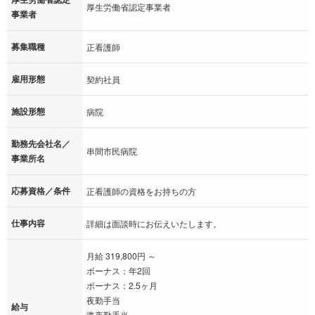
厚生労働省認定事業者
事業者
募集職種
正看護師
雇用形態
契約社員
施設形態
病院
勤務先会社名／
串間市民病院
事業所名
応募資格／条件
正看護師の資格をお持ちの方
仕事内容
詳細は面談時にお伝えいたします。
月給 319,800円 ～
ボーナス：年2回
ボーナス：2.5ヶ月
夜勤手当
給与
準夜勤手当