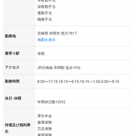
深夜勤手当
通勤手当
職務手当
宮崎県 串間市 西方7917
勤務地
地図を表示
最寄り駅
串間
アクセス
JR日南線 串間駅 徒歩10分
勤務時間
8:30〜17:15,16:15〜9:15,16:15⇒1:00,0:30〜9:15
休日･休暇
年間休日数120日
厚生年金
健康保険
待遇及び福利厚
労災保険
生
雇用保険