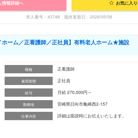
人情報詳細へ
お気に入り
求人番号：43748 最終更新日：2026/05/08
イホーム／正看護師／正社員】有料老人ホーム★施設
正看護師
職種
正社員
雇用形態
月給 270,000円～
給与
宮崎県日向市亀崎西2-157
勤務地
詳細は面談時にお伝えいたします。
仕事内容