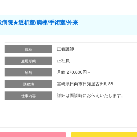
院★透析室/病棟/手術室/外来
正看護師
職種
正社員
雇用形態
月給 270,600円～
給与
宮崎県日向市日知屋古田町88
勤務地
詳細は面談時にお伝えいたします。
仕事内容