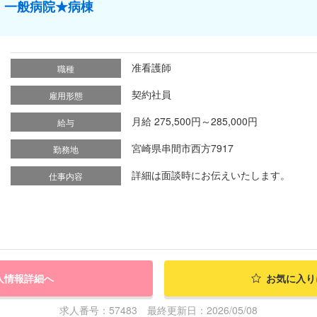
】一般病院★病棟
准看護師
職種
契約社員
雇用形態
月給 275,500円～285,000円
給与
宮崎県串間市西方7917
勤務地
詳細は面談時にお伝えいたします。
仕事内容
人情報詳細へ
お気に入り
求人番号：57483 最終更新日：2026/05/08