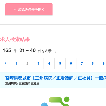
絞込み条件を開く
求人検索結果
165
21～40
件
件を表示中。
1
2
3
4
5
6
7
8
9
宮崎県都城市【三州病院／正看護師／正社員】一般
三州病院 / 正看護師 正社員