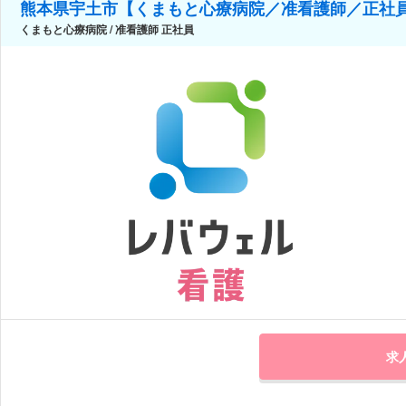
熊本県宇土市【くまもと心療病院／准看護師／正社
くまもと心療病院 / 准看護師 正社員
求