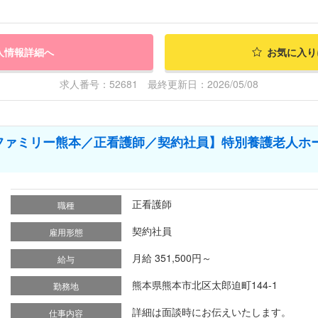
人情報詳細へ
お気に入り
求人番号：52681 最終更新日：2026/05/08
ファミリー熊本／正看護師／契約社員】特別養護老人ホ
正看護師
職種
契約社員
雇用形態
月給 351,500円～
給与
熊本県熊本市北区太郎迫町144-1
勤務地
詳細は面談時にお伝えいたします。
仕事内容