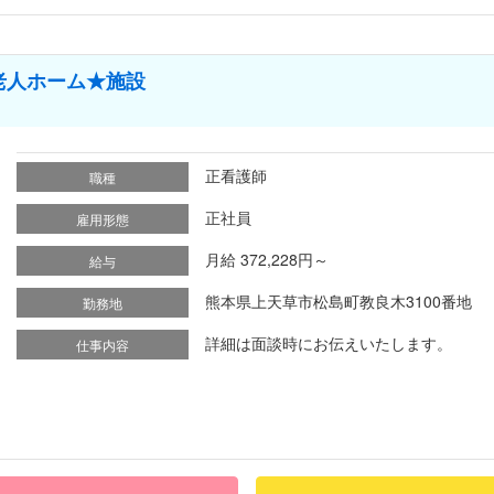
老人ホーム★施設
正看護師
職種
正社員
雇用形態
月給 372,228円～
給与
熊本県上天草市松島町教良木3100番地
勤務地
詳細は面談時にお伝えいたします。
仕事内容