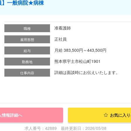
員】一般病院★病棟
准看護師
職種
正社員
雇用形態
月給 383,500円～443,500円
給与
熊本県宇土市松山町1901
勤務地
詳細は面談時にお伝えいたします。
仕事内容
人情報詳細へ
お気に入り
求人番号：42889 最終更新日：2026/05/08