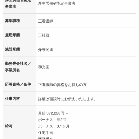
厚生労働省認定事業者
事業者
募集職種
正看護師
雇用形態
正社員
施設形態
介護関連
勤務先会社名／
和光園
事業所名
応募資格／条件
正看護師の資格をお持ちの方
仕事内容
詳細は面談時にお伝えいたします。
月給 372,228円 ～
ボーナス：年2回
給与
ボーナス：3.1ヶ月
住宅手当
通勤手当