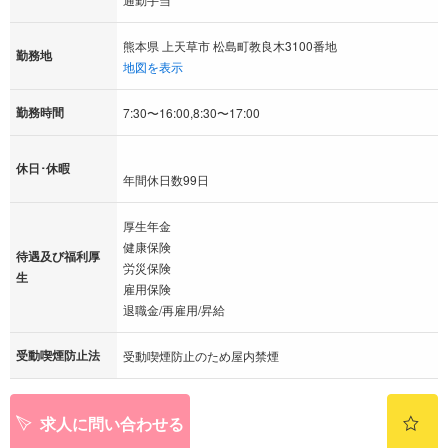
熊本県 上天草市 松島町教良木3100番地
勤務地
地図を表示
勤務時間
7:30〜16:00,8:30〜17:00
休日･休暇
年間休日数99日
厚生年金
健康保険
待遇及び福利厚
労災保険
生
雇用保険
退職金/再雇用/昇給
受動喫煙防止法
受動喫煙防止のため屋内禁煙
求人に問い合わせる