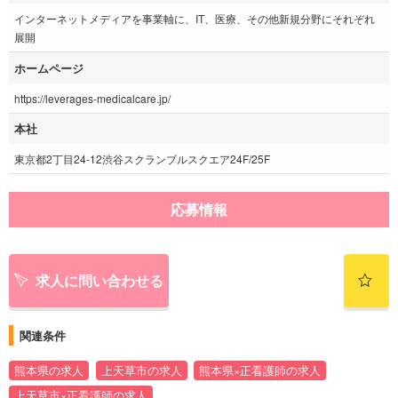
インターネットメディアを事業軸に、IT、医療、その他新規分野にそれぞれ
展開
ホームページ
https://leverages-medicalcare.jp/
本社
東京都2丁目24-12渋谷スクランブルスクエア24F/25F
応募情報
求人に問い合わせる
関連条件
熊本県の求人
上天草市の求人
熊本県×正看護師の求人
上天草市×正看護師の求人