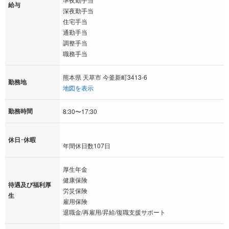
給与
深夜勤手当
住宅手当
通勤手当
調整手当
職務手当
熊本県 天草市 今釜新町3413-6
勤務地
地図を表示
勤務時間
8:30〜17:30
休日･休暇
年間休日数107日
厚生年金
健康保険
待遇及び福利厚
労災保険
生
雇用保険
退職金/再雇用/昇給/復職支援サポート