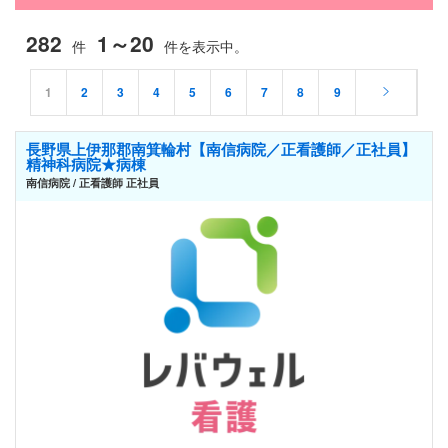
282
1～20
件
件を表示中。
1
2
3
4
5
6
7
8
9
長野県上伊那郡南箕輪村【南信病院／正看護師／正社員】
精神科病院★病棟
南信病院 / 正看護師 正社員