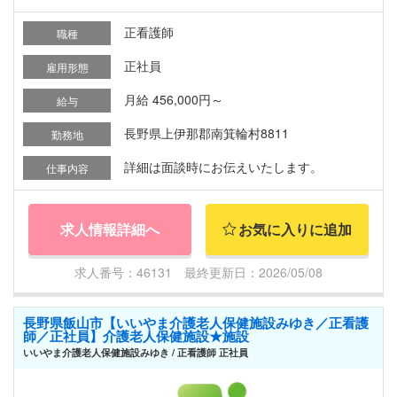
正看護師
職種
正社員
雇用形態
月給 456,000円～
給与
長野県上伊那郡南箕輪村8811
勤務地
詳細は面談時にお伝えいたします。
仕事内容
求人情報詳細へ
お気に入りに追加
求人番号：46131 最終更新日：2026/05/08
長野県飯山市【いいやま介護老人保健施設みゆき／正看護
師／正社員】介護老人保健施設★施設
いいやま介護老人保健施設みゆき / 正看護師 正社員