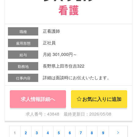
正看護師
職種
正社員
雇用形態
月給 301,000円～
給与
長野県上田市住吉322
勤務地
詳細は面談時にお伝えいたします。
仕事内容
求人情報詳細へ
お気に入りに追加
求人番号：43848 最終更新日：2026/05/08
1
2
3
4
5
6
7
8
9