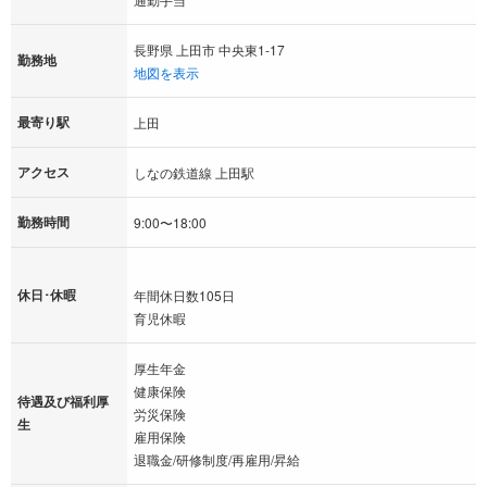
長野県 上田市 中央東1-17
勤務地
地図を表示
最寄り駅
上田
アクセス
しなの鉄道線 上田駅
勤務時間
9:00〜18:00
休日･休暇
年間休日数105日
育児休暇
厚生年金
健康保険
待遇及び福利厚
労災保険
生
雇用保険
退職金/研修制度/再雇用/昇給