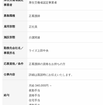
厚生労働省認定事業者
事業者
募集職種
正看護師
雇用形態
正社員
施設形態
介護関連
勤務先会社名／
ライズ上田中央
事業所名
応募資格／条件
正看護師の資格をお持ちの方
仕事内容
詳細は面談時にお伝えいたします。
月給 340,000円 ～
夜勤手当
給与
資格手当
住宅手当
通勤手当