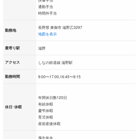
通勤手当
時間外手当
長野県 東御市 滋野乙3297
勤務地
地図を表示
最寄り駅
滋野
アクセス
しなの鉄道線 滋野駅
勤務時間
9:00〜17:00,16:45〜9:15
年間休日数120日
有給休暇
休日･休暇
慶弔休暇
育児休暇
産前産後休暇
厚生年金