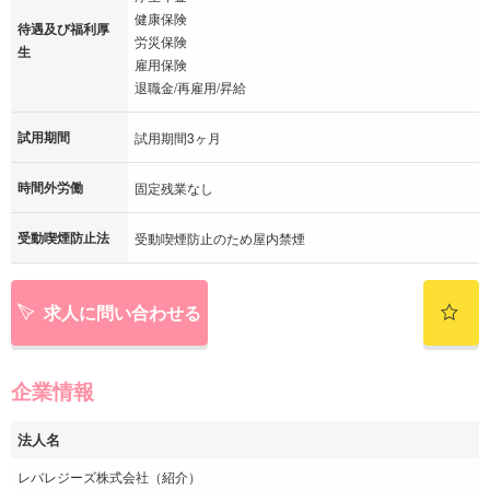
健康保険
待遇及び福利厚
労災保険
生
雇用保険
退職金/再雇用/昇給
試用期間
試用期間3ヶ月
時間外労働
固定残業なし
受動喫煙防止法
受動喫煙防止のため屋内禁煙
求人に問い合わせる
企業情報
法人名
レバレジーズ株式会社（紹介）