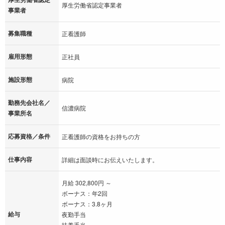
厚生労働省認定事業者
事業者
募集職種
正看護師
雇用形態
正社員
施設形態
病院
勤務先会社名／
信濃病院
事業所名
応募資格／条件
正看護師の資格をお持ちの方
仕事内容
詳細は面談時にお伝えいたします。
月給 302,800円 ～
ボーナス：年2回
ボーナス：3.8ヶ月
給与
夜勤手当
扶養手当