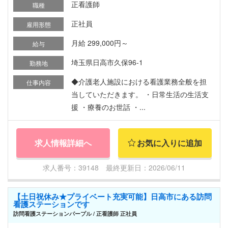
正看護師
職種
正社員
雇用形態
月給 299,000円～
給与
埼玉県日高市久保96-1
勤務地
◆介護老人施設における看護業務全般を担
仕事内容
当していただきます。 ・日常生活の生活支
援 ・療養のお世話 ・...
求人情報詳細へ
お気に入りに追加
求人番号：39148 最終更新日：2026/06/11
【土日祝休み★プライベート充実可能】日高市にある訪問
看護ステーションです
訪問看護ステーションパープル / 正看護師 正社員