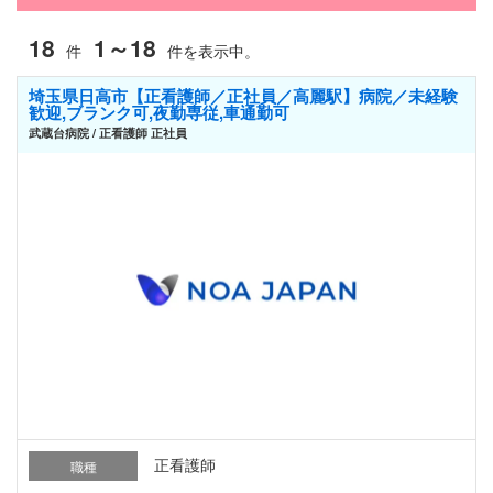
18
1～18
件
件を表示中。
埼玉県日高市【正看護師／正社員／高麗駅】病院／未経験
歓迎,ブランク可,夜勤専従,車通勤可
武蔵台病院 / 正看護師 正社員
正看護師
職種