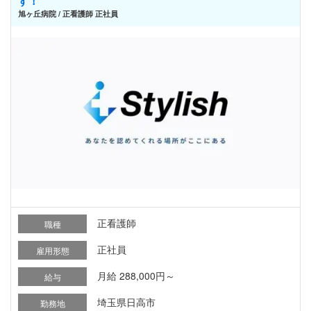
す！
旭ヶ丘病院 / 正看護師 正社員
正看護師
職種
正社員
雇用形態
月給 288,000円～
給与
埼玉県日高市
勤務地