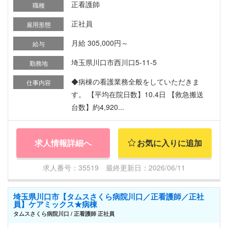
正看護師
職種
正社員
雇用形態
月給 305,000円～
給与
埼玉県川口市西川口5-11-5
勤務地
◆病棟の看護業務全般をしていただきま
仕事内容
す。 【平均在院日数】10.4日 【救急搬送
台数】約4,920...
求人情報詳細へ
お気に入りに追加
求人番号：35519 最終更新日：2026/06/11
埼玉県川口市【タムスさくら病院川口／正看護師／正社
員】ケアミックス★病棟
タムスさくら病院川口 / 正看護師 正社員