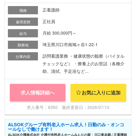
正看護師
職種
正社員
雇用形態
月給 300,000円～
給与
埼玉県川口市南鳩ヶ谷1-22-1
勤務地
訪問看護業務 ・健康状態の観察（バイタル
仕事内容
チェックなど） ・療養上のお世話（各種介
助、清拭、手足浴など...
求人情報詳細へ
お気に入りに追加
求人番号：8350 最終更新日：2026/07/10
ALSOKグループ有料老人ホーム求人！日勤のみ・オンコ
ールなしで働けます！
ALSOK介護株式会社 介護付有料老人ホームみんなの家・川口東本郷 / 正看護師