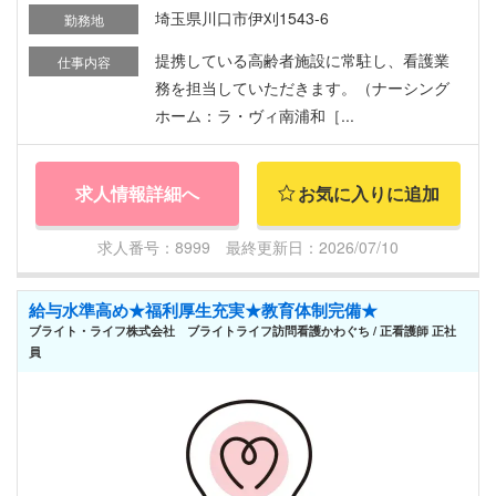
埼玉県川口市伊刈1543-6
勤務地
提携している高齢者施設に常駐し、看護業
仕事内容
務を担当していただきます。（ナーシング
ホーム：ラ・ヴィ南浦和［...
求人情報詳細へ
お気に入りに追加
求人番号：8999 最終更新日：2026/07/10
給与水準高め★福利厚生充実★教育体制完備★
ブライト・ライフ株式会社 ブライトライフ訪問看護かわぐち / 正看護師 正社
員