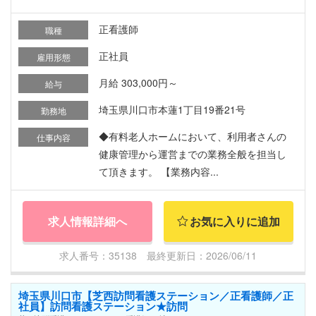
正看護師
職種
正社員
雇用形態
月給 303,000円～
給与
埼玉県川口市本蓮1丁目19番21号
勤務地
◆有料老人ホームにおいて、利用者さんの
仕事内容
健康管理から運営までの業務全般を担当し
て頂きます。 【業務内容...
求人情報詳細へ
お気に入りに追加
求人番号：35138 最終更新日：2026/06/11
埼玉県川口市【芝西訪問看護ステーション／正看護師／正
社員】訪問看護ステーション★訪問