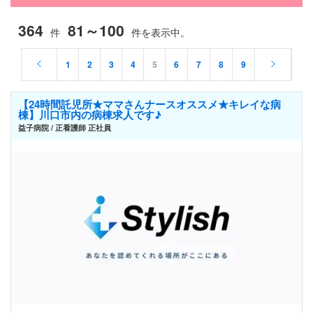
364
81～100
件
件を表示中。
1
2
3
4
5
6
7
8
9
【24時間託児所★ママさんナースオススメ★キレイな病
棟】川口市内の病棟求人です♪
益子病院 / 正看護師 正社員