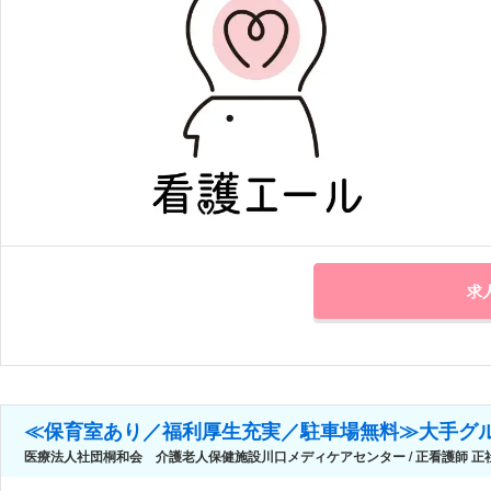
求
≪保育室あり／福利厚生充実／駐車場無料≫大手グ
医療法人社団桐和会 介護老人保健施設川口メディケアセンター / 正看護師 正