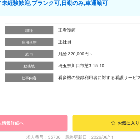
未経験歓迎,ブランク可,日勤のみ,車通勤可
正看護師
職種
正社員
雇用形態
月給 320,000円～
給与
埼玉県川口市芝3-15-10
勤務地
看多機の登録利用者に対する看護サービス 
仕事内容
人情報詳細へ
お気に入り
求人番号：35736 最終更新日：2026/06/11