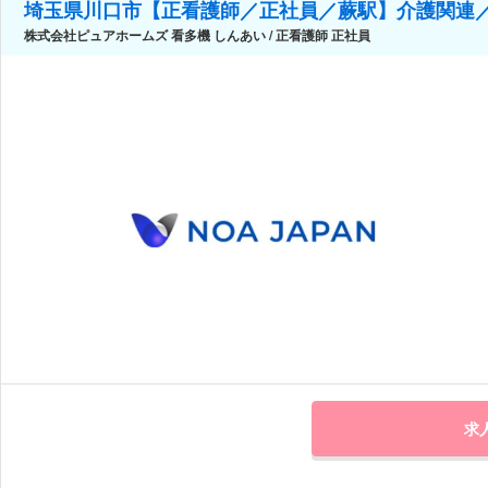
埼玉県川口市【正看護師／正社員／蕨駅】介護関連／
株式会社ピュアホームズ 看多機 しんあい / 正看護師 正社員
求