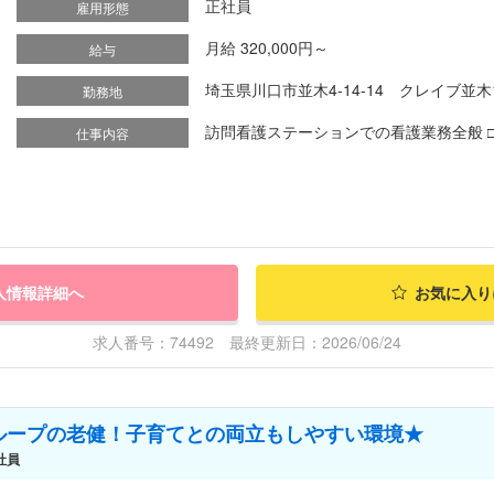
正社員
雇用形態
月給 320,000円～
給与
埼玉県川口市並木4-14-14 クレイブ並木1
勤務地
訪問看護ステーションでの看護業務全般 □
仕事内容
人情報詳細へ
お気に入り
求人番号：74492 最終更新日：2026/06/24
ループの老健！子育てとの両立もしやすい環境★
社員