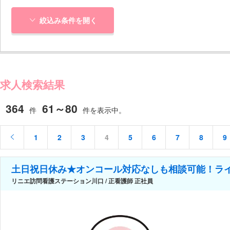
絞込み条件を開く
求人検索結果
364
61～80
件
件を表示中。
1
2
3
4
5
6
7
8
9
土日祝日休み★オンコール対応なしも相談可能！ラ
リニエ訪問看護ステーション川口 / 正看護師 正社員