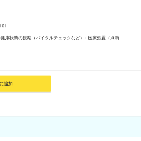
01
健康状態の観察（バイタルチェックなど） □医療処置（点滴...
に追加