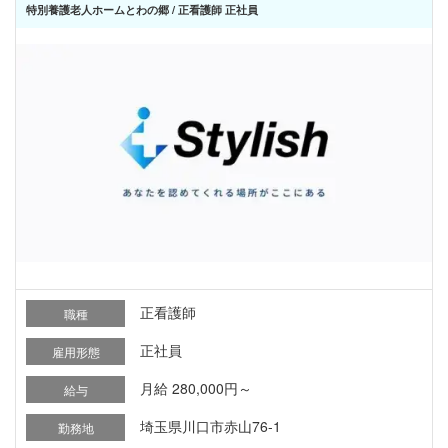
特別養護老人ホームとわの郷 / 正看護師 正社員
正看護師
職種
正社員
雇用形態
月給 280,000円～
給与
埼玉県川口市赤山76-1
勤務地