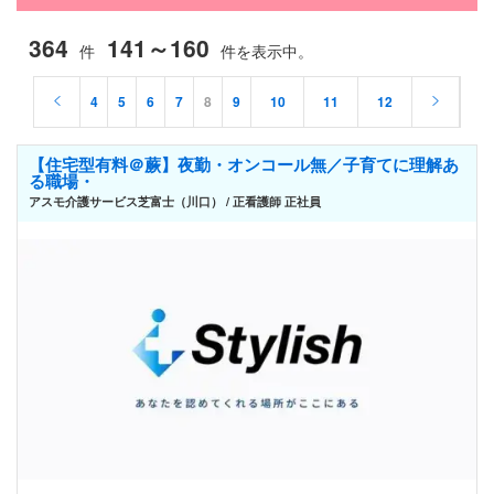
364
141～160
件
件を表示中。
4
5
6
7
8
9
10
11
12
【住宅型有料＠蕨】夜勤・オンコール無／子育てに理解あ
る職場・
アスモ介護サービス芝富士（川口） / 正看護師 正社員