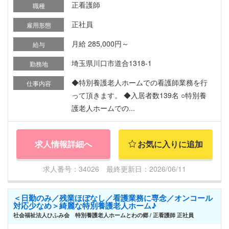
正看護師
職種
正社員
雇用形態
月給 285,000円～
給与
埼玉県川口市道合1318-1
勤務地
◆特別養護老人ホームでの看護師業務を行
仕事内容
って頂きます。 ◆入居者数139名 ○特別養
護老人ホームでの...
求人情報詳細へ
お気に入りに追加
求人番号：34026 最終更新日：2026/06/11
＜日勤のみ／残業ほぼなし／看護業務に専念／オンコール
対応少なめ＞綺麗な特別養護老人ホーム♪
社会福祉法人ひふみ会 特別養護老人ホームとわの郷 / 正看護師 正社員