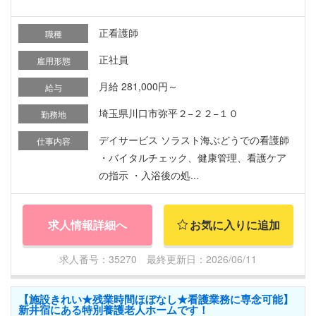
正看護師
職種
正社員
雇用形態
月給 281,000円～
給与
埼玉県川口市弥平２−２２−１０
勤務地
デイサービス ソラスト海ぶどうでの看護師
仕事内容
・バイタルチェック、健康管理、看護ケア
の指示 ・入浴後の処...
求人情報詳細へ
お気に入りに追加
求人番号：35270 最終更新日：2026/06/11
【施設きれい★残業時間ほぼなし★看護業務に専念可能】
新井宿にある特別養護老人ホームです！