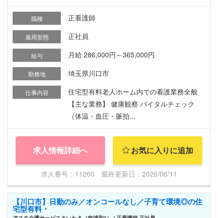
正看護師
職種
正社員
雇用形態
月給 286,000円～365,000円
給与
埼玉県川口市
勤務地
住宅型有料老人ホーム内での看護業務全般
仕事内容
【主な業務】 健康観察 バイタルチェック
（体温・血圧・脈拍...
求人情報詳細へ
お気に入りに追加
求人番号：11260 最終更新日：2026/06/11
【川口市】日勤のみ／オンコールなし／子育て環境◎の住
宅型有料・
アスモ介護サービスさいたま（南浦和1） / 正看護師 正社員