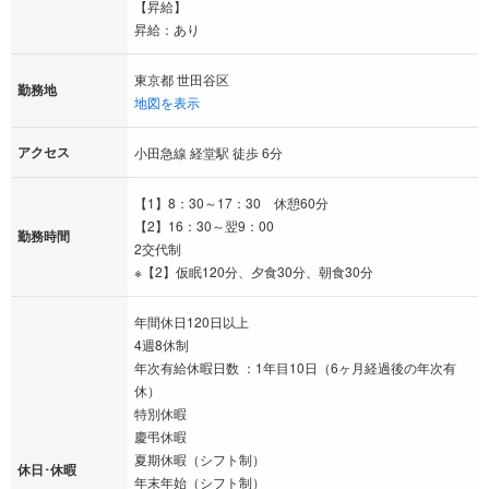
【昇給】
昇給：あり
東京都 世田谷区
勤務地
地図を表示
アクセス
小田急線 経堂駅 徒歩 6分
【1】8：30～17：30 休憩60分
【2】16：30～翌9：00
勤務時間
2交代制
※【2】仮眠120分、夕食30分、朝食30分
年間休日120日以上
4週8休制
年次有給休暇日数 ：1年目10日（6ヶ月経過後の年次有
休）
特別休暇
慶弔休暇
夏期休暇（シフト制）
休日･休暇
年末年始（シフト制）