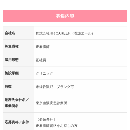
募集内容
会社名
株式会社HR CAREER（看護エール）
募集職種
正看護師
雇用形態
正社員
施設形態
クリニック
特徴
未経験歓迎、ブランク可
勤務先会社名／
東京血液疾患診療所
事業所名
【必須条件】
応募資格／条件
正看護師資格をお持ちの方