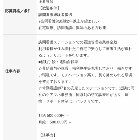
正看護師
【歓迎条件】
応募資格／条件
訪問看護経験者優遇
※訪問看護師経験2年以上が望ましい
在宅医療、訪問看護に興味のある方歓迎
訪問看護ステーションでの看護管理者業務全般
利用者様が住み慣れたご自宅で安心して療養生活が送れ
るよう、サポートを行います。
■移動手段：電動自転車
☆昇給賞与や休暇、福利厚生等充実しており、働きやす
仕事内容
い環境です。モチベーション高く、長く努められる環境
を整えております。
☆常勤看護師7名の安定したステーションです。近隣に同
社のケアマネ事務所、同系列の訪問診療所があり、連
携・サポート体制は、バッチリです。
月給 500,000円 ～
月給：500,000円 ～
【諸手当】