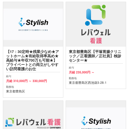
【17：30定時★残業少なめ★ア
東京都豊島区【平塚胃腸クリニ
ットホーム★有給取得率高め★
ック／正看護師／正社員】検診
高給与★年収700万も可能★】
センター★
プライベートとの両立がしやす
給与
い訪問看護のお仕
月給 235,000円 ～
給与
勤務地
月給 310,000円 ～ 330,000円
東京都豊島区西池袋3-28-1
勤務地
東京都豊島区