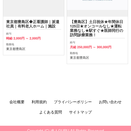
東京都豊島区◆正看護師｜派遣
【豊島区】土日祝休★年間休日
社員｜有料老人ホーム｜施設
125日★オンコールなし★運転
業務なし★駅すぐ★医師同行の
給与
訪問診療業務！
時給 2,000円 ～ 2,000円
給与
勤務地
月給 250,000円 ～ 300,000円
東京都豊島区
勤務地
東京都豊島区
会社概要
利用規約
プライバシーポリシー
お問い合わせ
よくある質問
サイトマップ
Copyright (C) 求人GURU All Rights Reserved