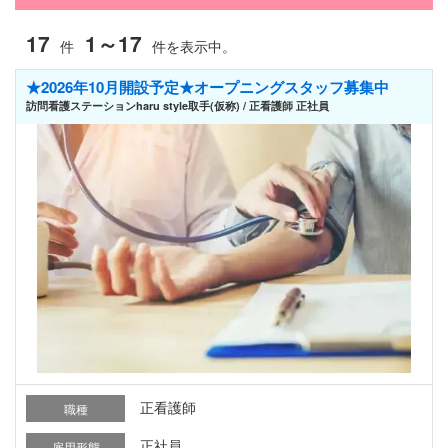
17
1～17
件
件を表示中。
★2026年10月開設予定★オープニングスタッフ募集中
訪問看護ステーションharu style取手(仮称) / 正看護師 正社員
正看護師
職種
正社員
雇用形態