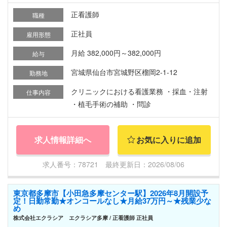
正看護師
職種
正社員
雇用形態
月給 382,000円～382,000円
給与
宮城県仙台市宮城野区榴岡2-1-12
勤務地
クリニックにおける看護業務 ・採血・注射
仕事内容
・植毛手術の補助 ・問診
求人情報詳細へ
お気に入りに追加
求人番号：78721 最終更新日：2026/08/06
東京都多摩市【小田急多摩センター駅】2026年8月開設予
定！日勤常勤★オンコールなし★月給37万円～★残業少な
め
株式会社エクラシア エクラシア多摩 / 正看護師 正社員