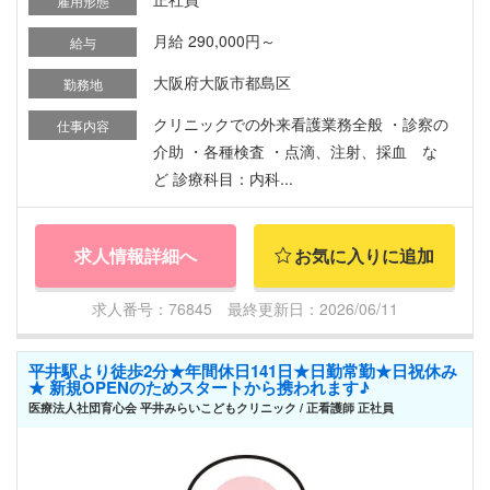
雇用形態
月給 290,000円～
給与
大阪府大阪市都島区
勤務地
クリニックでの外来看護業務全般 ・診察の
仕事内容
介助 ・各種検査 ・点滴、注射、採血 な
ど 診療科目：内科...
求人情報詳細へ
お気に入りに追加
求人番号：76845 最終更新日：2026/06/11
平井駅より徒歩2分★年間休日141日★日勤常勤★日祝休み
★ 新規OPENのためスタートから携われます♪
医療法人社団育心会 平井みらいこどもクリニック / 正看護師 正社員