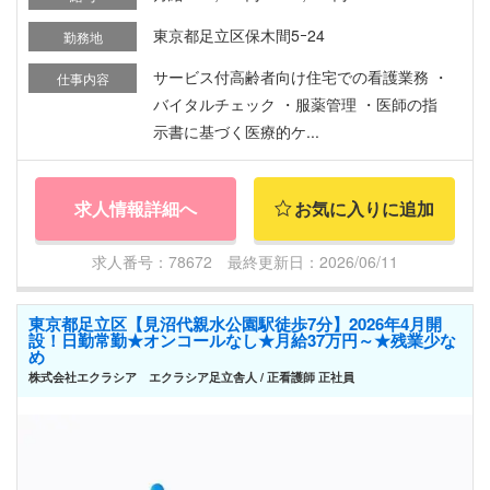
東京都足立区保木間5ｰ24
勤務地
サービス付高齢者向け住宅での看護業務 ・
仕事内容
バイタルチェック ・服薬管理 ・医師の指
示書に基づく医療的ケ...
求人情報詳細へ
お気に入りに追加
求人番号：78672 最終更新日：2026/06/11
東京都足立区【見沼代親水公園駅徒歩7分】2026年4月開
設！日勤常勤★オンコールなし★月給37万円～★残業少な
め
株式会社エクラシア エクラシア足立舎人 / 正看護師 正社員