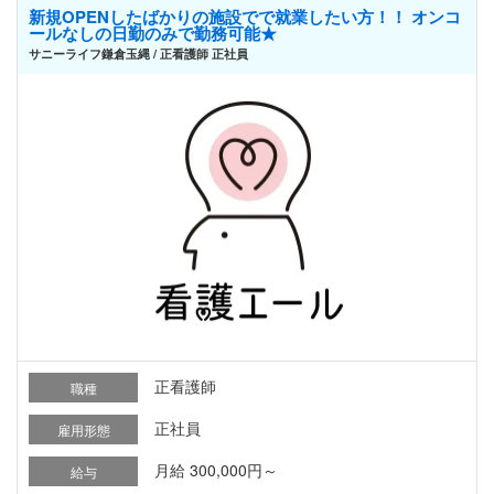
新規OPENしたばかりの施設でで就業したい方！！ オンコ
ールなしの日勤のみで勤務可能★
サニーライフ鎌倉玉縄 / 正看護師 正社員
正看護師
職種
正社員
雇用形態
月給 300,000円～
給与