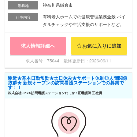
神奈川県鎌倉市
勤務地
有料老人ホームでの健康管理業務全般 バイ
仕事内容
タルチェックや生活支援のサポートなど。
求人情報詳細へ
お気に入りに追加
求人番号：75044 最終更新日：2026/06/11
駅近★基本日勤常勤★土日休み★サポート体制◎人間関係
抜群★ 新規オープンの訪問看護ステーションでの募集で
す！！
株式会社Links/訪問看護ステーションわっか / 正看護師 正社員