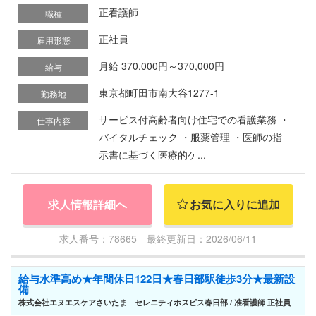
正看護師
職種
正社員
雇用形態
月給 370,000円～370,000円
給与
東京都町田市南大谷1277-1
勤務地
サービス付高齢者向け住宅での看護業務 ・
仕事内容
バイタルチェック ・服薬管理 ・医師の指
示書に基づく医療的ケ...
求人情報詳細へ
お気に入りに追加
求人番号：78665 最終更新日：2026/06/11
給与水準高め★年間休日122日★春日部駅徒歩3分★最新設
備
株式会社エヌエスケアさいたま セレニティホスピス春日部 / 准看護師 正社員