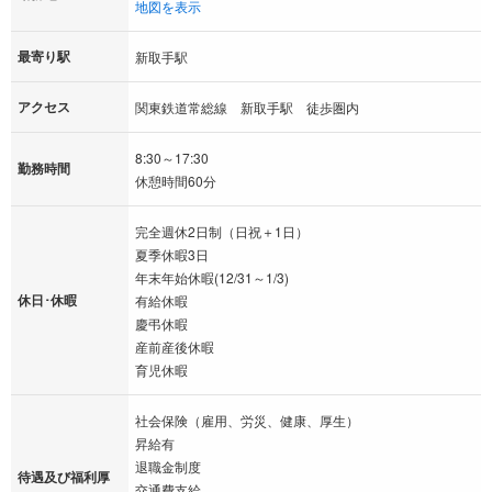
地図を表示
最寄り駅
新取手駅
アクセス
関東鉄道常総線 新取手駅 徒歩圏内
8:30～17:30
勤務時間
休憩時間60分
完全週休2日制（日祝＋1日）
夏季休暇3日
年末年始休暇(12/31～1/3)
休日･休暇
有給休暇
慶弔休暇
産前産後休暇
育児休暇
社会保険（雇用、労災、健康、厚生）
昇給有
退職金制度
待遇及び福利厚
交通費支給