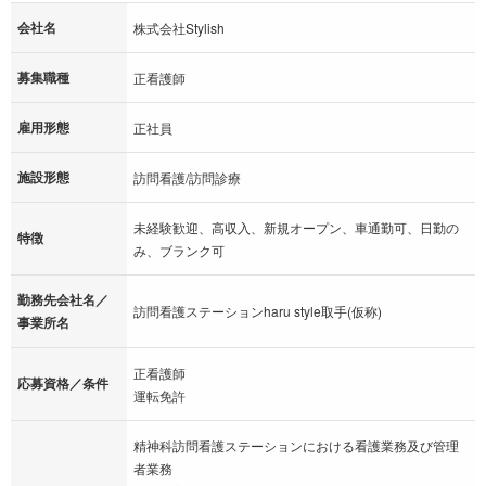
会社名
株式会社Stylish
募集職種
正看護師
雇用形態
正社員
施設形態
訪問看護/訪問診療
未経験歓迎、高収入、新規オープン、車通勤可、日勤の
特徴
み、ブランク可
勤務先会社名／
訪問看護ステーションharu style取手(仮称)
事業所名
正看護師
応募資格／条件
運転免許
精神科訪問看護ステーションにおける看護業務及び管理
者業務