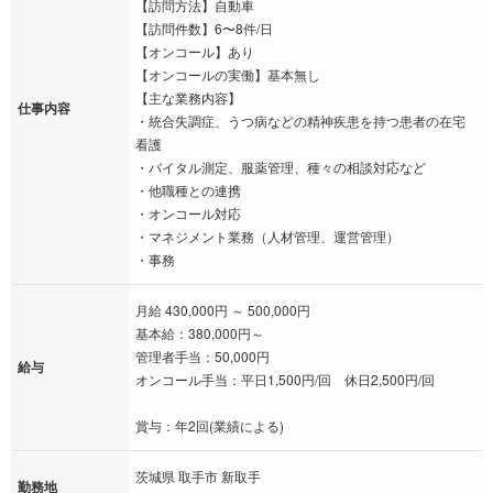
【訪問方法】自動車
【訪問件数】6〜8件/日
【オンコール】あり
【オンコールの実働】基本無し
【主な業務内容】
仕事内容
・統合失調症、うつ病などの精神疾患を持つ患者の在宅
看護
・バイタル測定、服薬管理、種々の相談対応など
・他職種との連携
・オンコール対応
・マネジメント業務（人材管理、運営管理）
・事務
月給 430,000円 ～ 500,000円
基本給：380,000円～
管理者手当：50,000円
給与
オンコール手当：平日1,500円/回 休日2,500円/回
賞与：年2回(業績による)
茨城県 取手市 新取手
勤務地