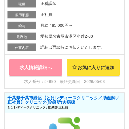
正看護師
職種
正社員
雇用形態
月給 465,000円～
給与
愛知県名古屋市港区小碓2-60
勤務地
詳細は面談時にお伝えいたします。
仕事内容
求人情報詳細へ
お気に入りに追加
求人番号：54690 最終更新日：2026/05/08
千葉県千葉市緑区【とけレディースクリニック／助産師／
正社員】クリニック(診療所)★病棟
とけレディースクリニック / 助産師 正社員