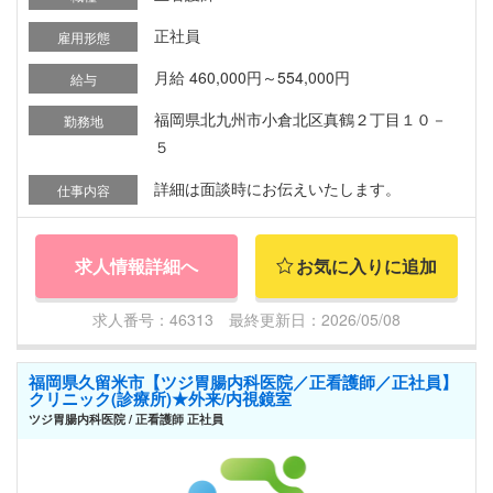
正社員
雇用形態
月給 460,000円～554,000円
給与
福岡県北九州市小倉北区真鶴２丁目１０－
勤務地
５
詳細は面談時にお伝えいたします。
仕事内容
求人情報詳細へ
お気に入りに追加
求人番号：46313 最終更新日：2026/05/08
福岡県久留米市【ツジ胃腸内科医院／正看護師／正社員】
クリニック(診療所)★外来/内視鏡室
ツジ胃腸内科医院 / 正看護師 正社員