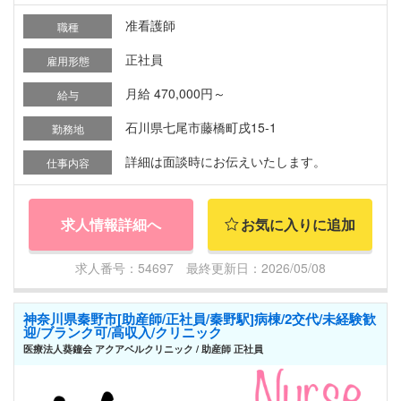
准看護師
職種
正社員
雇用形態
月給 470,000円～
給与
石川県七尾市藤橋町戌15-1
勤務地
詳細は面談時にお伝えいたします。
仕事内容
求人情報詳細へ
お気に入りに追加
求人番号：54697 最終更新日：2026/05/08
神奈川県秦野市[助産師/正社員/秦野駅]病棟/2交代/未経験歓
迎/ブランク可/高収入/クリニック
医療法人葵鐘会 アクアベルクリニック / 助産師 正社員