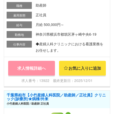
助産師
職種
正社員
雇用形態
月給 500,000円～
給与
神奈川県横浜市都筑区茅ヶ崎中央6-19
勤務地
◆産婦人科クリニックにおける看護業務を
仕事内容
お任せします。
求人情報詳細へ
お気に入りに追加
求人番号：13922 最終更新日：2025/12/01
千葉県柏市【小竹産婦人科医院／助産師／正社員】クリニ
ック(診療所)★病棟/外来
小竹産婦人科医院 / 助産師 正社員