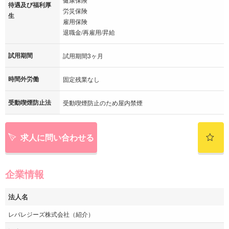
待遇及び福利厚
労災保険
生
雇用保険
退職金/再雇用/昇給
試用期間
試用期間3ヶ月
時間外労働
固定残業なし
受動喫煙防止法
受動喫煙防止のため屋内禁煙
求人に問い合わせる
企業情報
法人名
レバレジーズ株式会社（紹介）