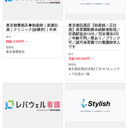
東京都豊島区◆助産師｜派遣社
東京都目黒区【助産師／正社
員｜クリニック(診療所)｜外来
員】保育園勤務未経験者歓迎／
目黒駅徒歩13分／完全週休2日
給与
／年齢不問／寮あり／ブランク
時給 2,000円 ～
可／認可保育園での看護師求人
です
勤務地
東京都豊島区
給与
月給 240,000円 ～
勤務地
東京都目黒区目黒2丁目12-16 レジデ
ィア目黒Ⅲ 1階