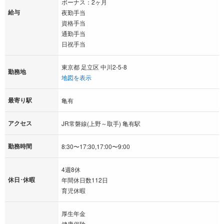
ボーナス：2ヶ月
給与
夜勤手当
資格手当
通勤手当
日祝手当
東京都 足立区 中川2-5-8
勤務地
地図を表示
最寄り駅
亀有
アクセス
JR常磐線(上野～取手) 亀有駅
勤務時間
8:30〜17:30,17:00〜9:00
4週8休
休日･休暇
年間休日数112日
育児休暇
厚生年金
健康保険