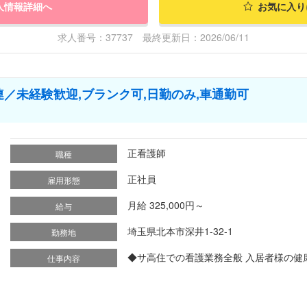
人情報詳細へ
お気に入り
求人番号：37737 最終更新日：2026/06/11
／未経験歓迎,ブランク可,日勤のみ,車通勤可
正看護師
職種
正社員
雇用形態
月給 325,000円～
給与
埼玉県北本市深井1-32-1
勤務地
◆サ高住での看護業務全般 入居者様の健康
仕事内容