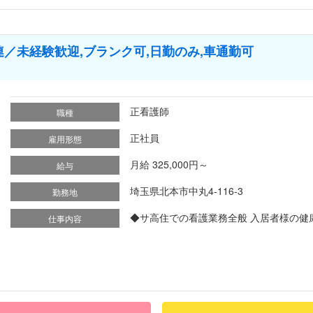
／未経験歓迎,ブランク可,日勤のみ,車通勤可
正看護師
職種
正社員
雇用形態
月給 325,000円～
給与
埼玉県北本市中丸4-116-3
勤務地
◆サ高住での看護業務全般 入居者様の健康
仕事内容