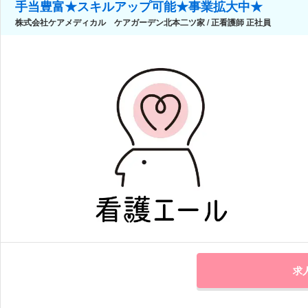
手当豊富★スキルアップ可能★事業拡大中★
株式会社ケアメディカル ケアガーデン北本二ツ家 / 正看護師 正社員
求