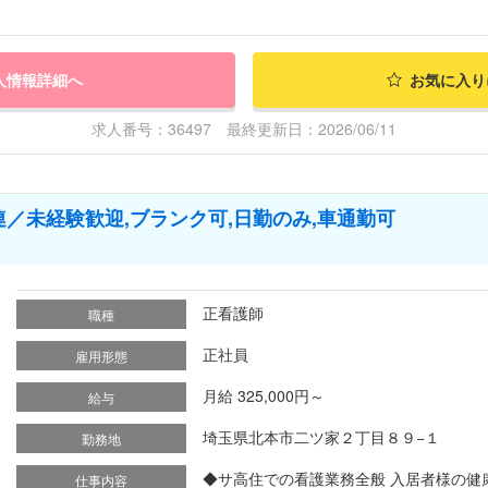
人情報詳細へ
お気に入り
求人番号：36497 最終更新日：2026/06/11
／未経験歓迎,ブランク可,日勤のみ,車通勤可
正看護師
職種
正社員
雇用形態
月給 325,000円～
給与
埼玉県北本市二ツ家２丁目８９−１
勤務地
◆サ高住での看護業務全般 入居者様の健康
仕事内容