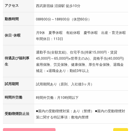
アクセス
西武新宿線 沼袋駅 徒歩10分
勤務時間
08時00分～18時00分（休憩60分）
月9休 夏季休暇 有給休暇 慶弔休暇 出産・育児休暇
休日･休暇
年間休日：113日
通勤手当(全額支給)、住宅手当(持家15,000円・賃貸
待遇及び福利厚
45,000円～65,000円※世帯主のみ)、資格手当(40,000円)
生
雇用保険、労災保険、健康保険、厚生年金保険、退職金
補足：※退職金あり：勤続3年以上
試用期間
試用期間あり（原則、入社後3ヶ月）
時間外労働
時間外労働：月10時間以下
■屋内の受動喫煙対策：あり（禁煙） ■屋内の受動喫煙対
受動喫煙防止法
策に関する特記事項：敷地内禁煙