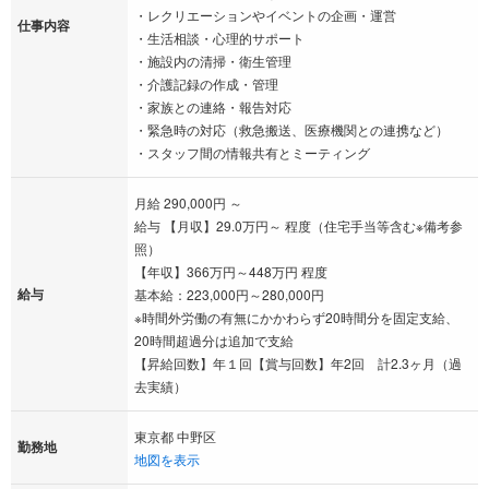
・レクリエーションやイベントの企画・運営
仕事内容
・生活相談・心理的サポート
・施設内の清掃・衛生管理
・介護記録の作成・管理
・家族との連絡・報告対応
・緊急時の対応（救急搬送、医療機関との連携など）
・スタッフ間の情報共有とミーティング
月給 290,000円 ～
給与 【月収】29.0万円～ 程度（住宅手当等含む※備考参
照）
【年収】366万円～448万円 程度
給与
基本給：223,000円～280,000円
※時間外労働の有無にかかわらず20時間分を固定支給、
20時間超過分は追加で支給
【昇給回数】年１回【賞与回数】年2回 計2.3ヶ月（過
去実績）
東京都 中野区
勤務地
地図を表示