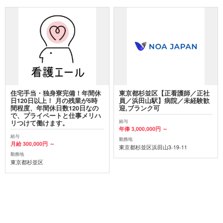
住宅手当・独身寮完備！年間休
東京都杉並区【正看護師／正社
日120日以上！ 月の残業が5時
員／浜田山駅】病院／未経験歓
間程度、年間休日数120日なの
迎,ブランク可
で、プライペートと仕事メリハ
給与
リつけて働けます。
年俸 3,000,000円 ～
給与
勤務地
月給 300,000円 ～
東京都杉並区浜田山3-19-11
勤務地
東京都杉並区