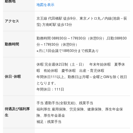
勤務地
地図を表示
京王線 代田橋駅 徒歩9分、東京メトロ丸ノ内線(池袋－荻
アクセス
窪) 方南町駅 徒歩13分
勤務時間 08時30分～17時30分（休憩0分）,日勤:08時30
勤務時間
分～17時30分（休憩0分）
※月に1回会議で18時30分まで残業あり
休暇 完全週休2日制（土・日） 年末年始休暇 夏季休
暇 有給休暇 慶弔休暇 出産・育児休暇
休日･休暇
年間休日111以上。勤務日は月曜～金曜とGWを除く祝日
となります。
年間休日：111日
手当 通勤手当(全額支給)、残業手当
待遇及び福利厚
福利厚生 雇用保険、労災保険、健康保険、厚生年金保
生
険、厚生年金基金
補足：残業手当