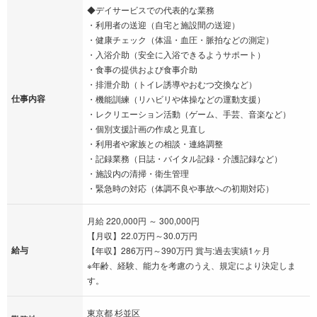
◆デイサービスでの代表的な業務
・利用者の送迎（自宅と施設間の送迎）
・健康チェック（体温・血圧・脈拍などの測定）
・入浴介助（安全に入浴できるようサポート）
・食事の提供および食事介助
・排泄介助（トイレ誘導やおむつ交換など）
仕事内容
・機能訓練（リハビリや体操などの運動支援）
・レクリエーション活動（ゲーム、手芸、音楽など）
・個別支援計画の作成と見直し
・利用者や家族との相談・連絡調整
・記録業務（日誌・バイタル記録・介護記録など）
・施設内の清掃・衛生管理
・緊急時の対応（体調不良や事故への初期対応）
月給 220,000円 ～ 300,000円
【月収】22.0万円～30.0万円
給与
【年収】286万円～390万円 賞与:過去実績1ヶ月
※年齢、経験、能力を考慮のうえ、規定により決定しま
す。
東京都 杉並区