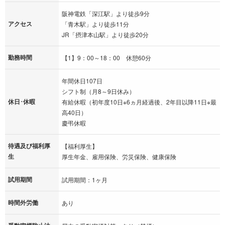
阪神電鉄「深江駅」より徒歩9分
アクセス
「青木駅」より徒歩11分
JR「摂津本山駅」より徒歩20分
勤務時間
【1】9：00～18：00 休憩60分
年間休日107日
シフト制（月8～9日休み）
休日･休暇
有給休暇（初年度10日※6ヵ月経過後、2年目以降11日※最
高40日）
慶弔休暇
待遇及び福利厚
【福利厚生】
生
厚生年金、雇用保険、労災保険、健康保険
試用期間
試用期間：1ヶ月
時間外労働
あり