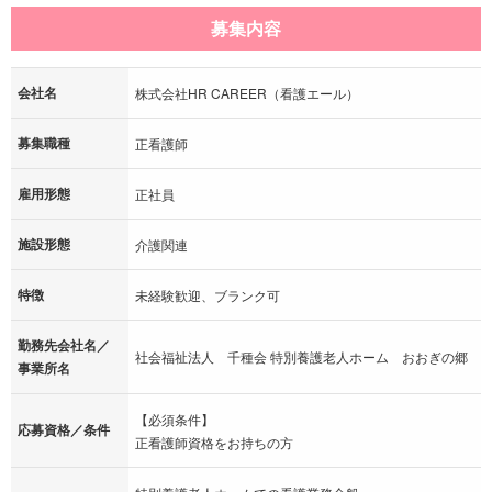
募集内容
会社名
株式会社HR CAREER（看護エール）
募集職種
正看護師
雇用形態
正社員
施設形態
介護関連
特徴
未経験歓迎、ブランク可
勤務先会社名／
社会福祉法人 千種会 特別養護老人ホーム おおぎの郷
事業所名
【必須条件】
応募資格／条件
正看護師資格をお持ちの方