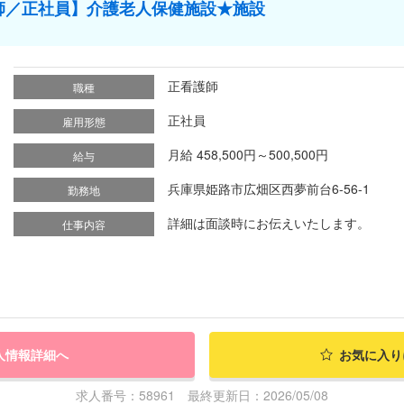
師／正社員】介護老人保健施設★施設
正看護師
職種
正社員
雇用形態
月給 458,500円～500,500円
給与
兵庫県姫路市広畑区西夢前台6-56-1
勤務地
詳細は面談時にお伝えいたします。
仕事内容
人情報詳細へ
お気に入り
求人番号：58961 最終更新日：2026/05/08