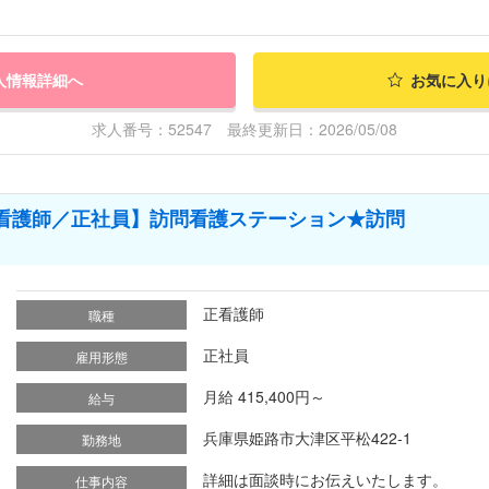
人情報詳細へ
お気に入り
求人番号：52547 最終更新日：2026/05/08
看護師／正社員】訪問看護ステーション★訪問
正看護師
職種
正社員
雇用形態
月給 415,400円～
給与
兵庫県姫路市大津区平松422-1
勤務地
詳細は面談時にお伝えいたします。
仕事内容