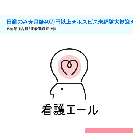
日勤のみ★月給40万円以上★ホスピス未経験大歓迎
医心館加古川 / 正看護師 正社員