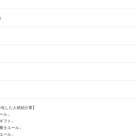
ル）
特化した人材紹介業】
ール」
ギフト」
養士エール」
エール」