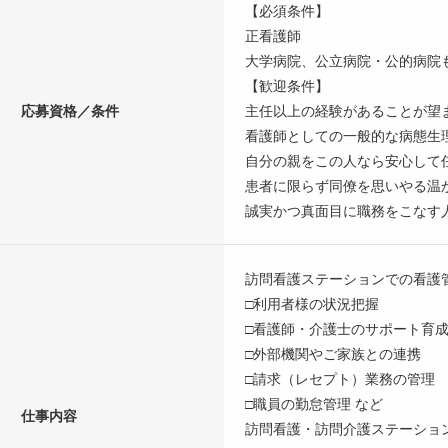
【必須条件】
正看護師
大学病院、公立病院・公的病院
【歓迎条件】
応募資格／条件
主任以上の経験があることが望
看護師としての一般的な病態生
自分の親をこの人なら安心して
患者に限らず同僚を思いやる温
誠実かつ真面目に職務をこなす
訪問看護ステーションでの看護
□利用者様の状況把握
□看護師・介護士のサポート育
□外部機関やご家族との連携
□請求（レセプト）業務の管理
□職員の勤怠管理 など
仕事内容
訪問看護・訪問介護ステーショ