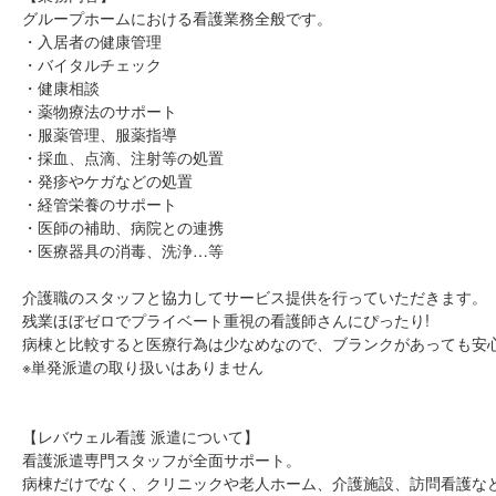
グループホームにおける看護業務全般です。
・入居者の健康管理
・バイタルチェック
・健康相談
・薬物療法のサポート
・服薬管理、服薬指導
・採血、点滴、注射等の処置
・発疹やケガなどの処置
・経管栄養のサポート
・医師の補助、病院との連携
・医療器具の消毒、洗浄…等
介護職のスタッフと協力してサービス提供を行っていただきます。
残業ほぼゼロでプライベート重視の看護師さんにぴったり!
病棟と比較すると医療行為は少なめなので、ブランクがあっても安心
※単発派遣の取り扱いはありません
【レバウェル看護 派遣について】
看護派遣専門スタッフが全面サポート。
病棟だけでなく、クリニックや老人ホーム、介護施設、訪問看護な