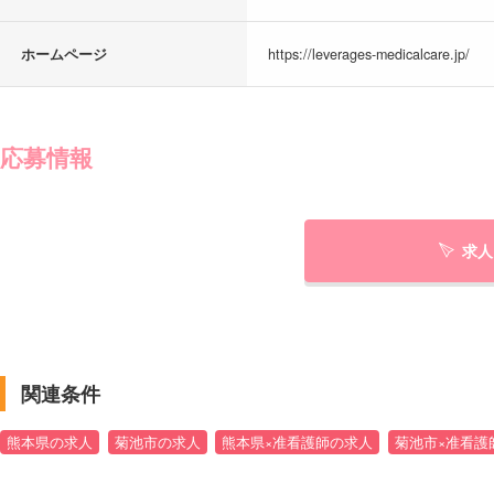
ホームページ
https://leverages-medicalcare.jp/
応募情報
求人
関連条件
熊本県の求人
菊池市の求人
熊本県×准看護師の求人
菊池市×准看護