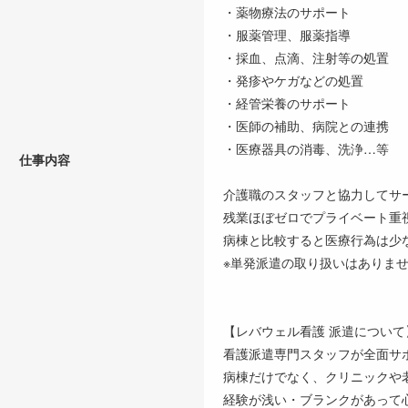
・薬物療法のサポート
・服薬管理、服薬指導
・採血、点滴、注射等の処置
・発疹やケガなどの処置
・経管栄養のサポート
・医師の補助、病院との連携
・医療器具の消毒、洗浄…等
仕事内容
介護職のスタッフと協力してサ
残業ほぼゼロでプライベート重
病棟と比較すると医療行為は少
※単発派遣の取り扱いはありま
【レバウェル看護 派遣について
看護派遣専門スタッフが全面サ
病棟だけでなく、クリニックや
経験が浅い・ブランクがあって