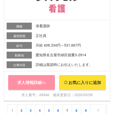
准看護師
職種
正社員
雇用形態
月給 408,334円～531,667円
給与
愛知県名古屋市緑区徳重3-2914
勤務地
詳細は面談時にお伝えいたします。
仕事内容
求人情報詳細へ
お気に入りに追加
求人番号：49946 最終更新日：2026/05/08
1
2
3
4
5
6
7
8
9