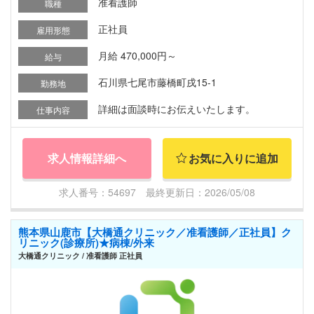
准看護師
職種
正社員
雇用形態
月給 470,000円～
給与
石川県七尾市藤橋町戌15-1
勤務地
詳細は面談時にお伝えいたします。
仕事内容
求人情報詳細へ
お気に入りに追加
求人番号：54697 最終更新日：2026/05/08
熊本県山鹿市【大橋通クリニック／准看護師／正社員】ク
リニック(診療所)★病棟/外来
大橋通クリニック / 准看護師 正社員