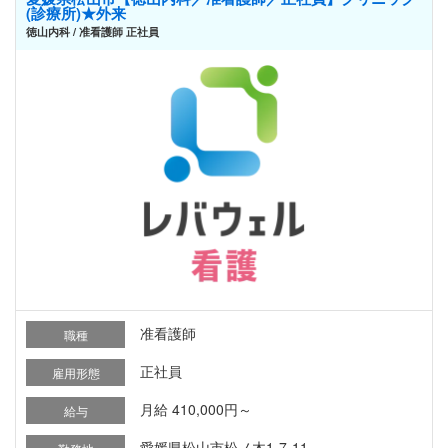
(診療所)★外来
徳山内科 / 准看護師 正社員
准看護師
職種
正社員
雇用形態
月給 410,000円～
給与
愛媛県松山市松ノ木1-7-11