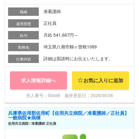
准看護師
職種
正社員
雇用形態
月給 541,667円～
給与
埼玉県八潮市鶴ヶ曽根1089
勤務地
詳細は面談時にお伝えいたします。
仕事内容
求人情報詳細へ
お気に入りに追加
求人番号：50498 最終更新日：2026/05/08
兵庫県佐用郡佐用町【佐用共立病院／准看護師／正社員】
一般病院★病棟
佐用共立病院 / 准看護師 正社員