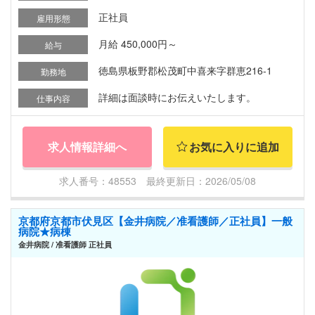
正社員
雇用形態
月給 450,000円～
給与
徳島県板野郡松茂町中喜来字群恵216-1
勤務地
詳細は面談時にお伝えいたします。
仕事内容
求人情報詳細へ
お気に入りに追加
求人番号：48553 最終更新日：2026/05/08
京都府京都市伏見区【金井病院／准看護師／正社員】一般
病院★病棟
金井病院 / 准看護師 正社員