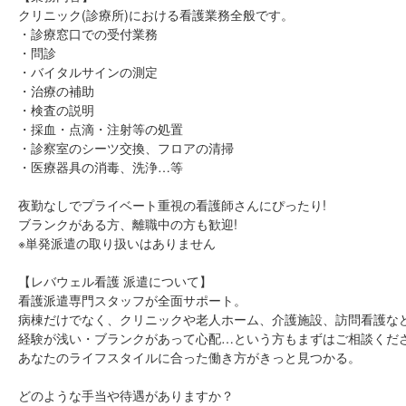
クリニック(診療所)における看護業務全般です。
・診療窓口での受付業務
・問診
・バイタルサインの測定
・治療の補助
・検査の説明
・採血・点滴・注射等の処置
・診察室のシーツ交換、フロアの清掃
・医療器具の消毒、洗浄…等
夜勤なしでプライベート重視の看護師さんにぴったり!
ブランクがある方、離職中の方も歓迎!
※単発派遣の取り扱いはありません
【レバウェル看護 派遣について】
看護派遣専門スタッフが全面サポート。
病棟だけでなく、クリニックや老人ホーム、介護施設、訪問看護な
経験が浅い・ブランクがあって心配…という方もまずはご相談くだ
あなたのライフスタイルに合った働き方がきっと見つかる。
どのような手当や待遇がありますか？