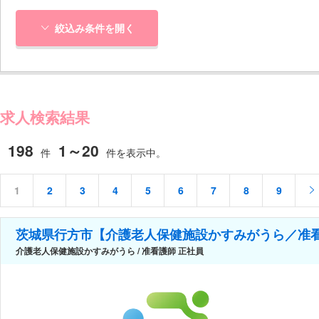
絞込み条件を開く
求人検索結果
198
1～20
件
件を表示中。
1
2
3
4
5
6
7
8
9
茨城県行方市【介護老人保健施設かすみがうら／准
介護老人保健施設かすみがうら / 准看護師 正社員