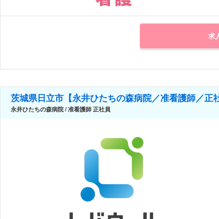
求
茨城県日立市【永井ひたちの森病院／准看護師／正
永井ひたちの森病院 / 准看護師 正社員