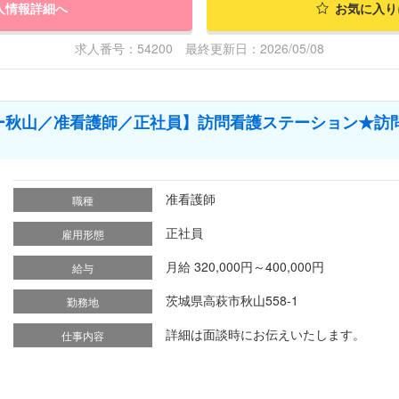
人情報詳細へ
お気に入り
求人番号：54200 最終更新日：2026/05/08
ー秋山／准看護師／正社員】訪問看護ステーション★訪
准看護師
職種
正社員
雇用形態
月給 320,000円～400,000円
給与
茨城県高萩市秋山558-1
勤務地
詳細は面談時にお伝えいたします。
仕事内容