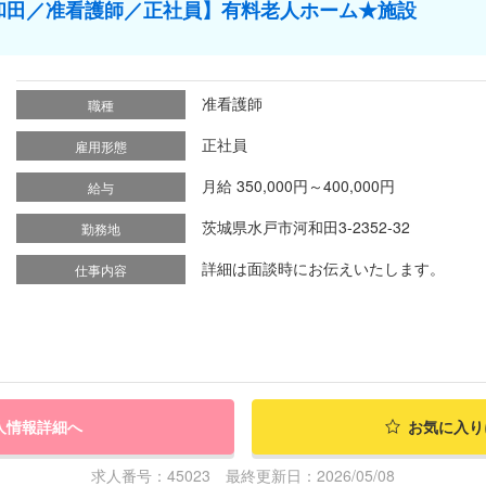
和田／准看護師／正社員】有料老人ホーム★施設
准看護師
職種
正社員
雇用形態
月給 350,000円～400,000円
給与
茨城県水戸市河和田3-2352-32
勤務地
詳細は面談時にお伝えいたします。
仕事内容
人情報詳細へ
お気に入り
求人番号：45023 最終更新日：2026/05/08