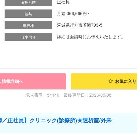
正社員
雇用形態
月給 366,666円～
給与
茨城県行方市若海793-5
勤務地
詳細は面談時にお伝えいたします。
仕事内容
人情報詳細へ
お気に入り
求人番号：54140 最終更新日：2026/05/08
／正社員】クリニック(診療所)★透析室/外来