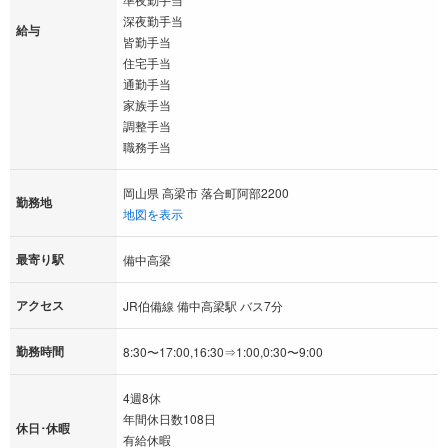
深夜勤手当
給与
皆勤手当
住宅手当
通勤手当
家族手当
調整手当
職務手当
岡山県 高梁市 落合町阿部2200
勤務地
地図を表示
最寄り駅
備中高梁
アクセス
JR伯備線 備中高梁駅 バス7分
勤務時間
8:30〜17:00,16:30⇒1:00,0:30〜9:00
4週8休
年間休日数108日
休日･休暇
有給休暇