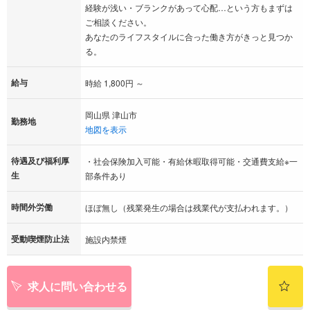
経験が浅い・ブランクがあって心配…という方もまずは
ご相談ください。
あなたのライフスタイルに合った働き方がきっと見つか
る。
給与
時給 1,800円 ～
岡山県 津山市
勤務地
地図を表示
待遇及び福利厚
・社会保険加入可能・有給休暇取得可能・交通費支給※一
生
部条件あり
時間外労働
ほぼ無し（残業発生の場合は残業代が支払われます。）
受動喫煙防止法
施設内禁煙
求人に問い合わせる