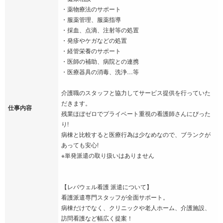
・薬物療法のサポート
・服薬管理、服薬指導
・採血、点滴、注射等の処置
・発疹やケガなどの処置
・経管栄養のサポート
・医師の補助、病院との連携
・医療器具の消毒、洗浄…等
介護職のスタッフと協力してサービス提供を行っていた
だきます。
仕事内容
残業ほぼゼロでプライベート重視の看護師さんにぴった
り!
病棟と比較すると医療行為は少なめなので、ブランクが
あっても安心!
※単発派遣の取り扱いはありません
【レバウェル看護 派遣について】
看護派遣専門スタッフが全面サポート。
病棟だけでなく、クリニックや老人ホーム、介護施設、
訪問看護など幅広く提案！