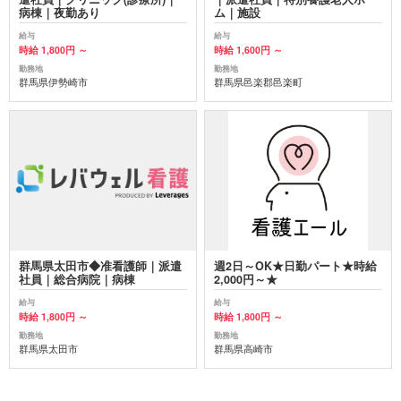
病棟｜夜勤あり
ム｜施設
給与
給与
時給 1,800円 ～
時給 1,600円 ～
勤務地
勤務地
群馬県伊勢崎市
群馬県邑楽郡邑楽町
群馬県太田市◆准看護師｜派遣
週2日～OK★日勤パート★時給
社員｜総合病院｜病棟
2,000円～★
給与
給与
時給 1,800円 ～
時給 1,800円 ～
勤務地
勤務地
群馬県太田市
群馬県高崎市