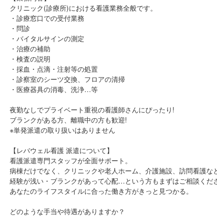
クリニック(診療所)における看護業務全般です。
・診療窓口での受付業務
・問診
・バイタルサインの測定
・治療の補助
・検査の説明
・採血・点滴・注射等の処置
・診察室のシーツ交換、フロアの清掃
・医療器具の消毒、洗浄…等
夜勤なしでプライベート重視の看護師さんにぴったり!
ブランクがある方、離職中の方も歓迎!
※単発派遣の取り扱いはありません
【レバウェル看護 派遣について】
看護派遣専門スタッフが全面サポート。
病棟だけでなく、クリニックや老人ホーム、介護施設、訪問看護な
経験が浅い・ブランクがあって心配…という方もまずはご相談くだ
あなたのライフスタイルに合った働き方がきっと見つかる。
どのような手当や待遇がありますか？