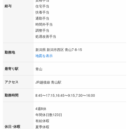
給与
住宅手当
扶養手当
通勤手当
時間外手当
調整手当
処遇改善手当
新潟県 新潟市西区 青山7-8-15
勤務地
地図を表示
最寄り駅
青山
アクセス
JR越後線 青山駅
勤務時間
8:45〜17:15,16:45〜9:15,7:30〜16:00
4週8休
年間休日数123日
有給休暇
休日･休暇
夏季休暇