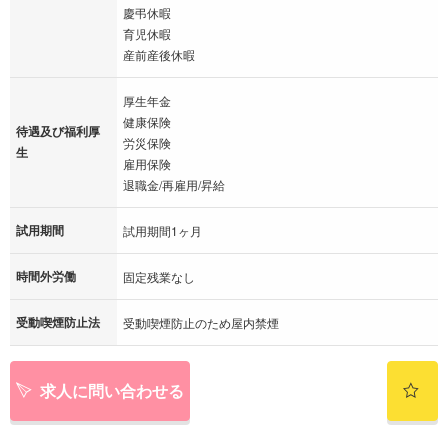
慶弔休暇
育児休暇
産前産後休暇
厚生年金
健康保険
待遇及び福利厚
労災保険
生
雇用保険
退職金/再雇用/昇給
試用期間
試用期間1ヶ月
時間外労働
固定残業なし
受動喫煙防止法
受動喫煙防止のため屋内禁煙
求人に問い合わせる