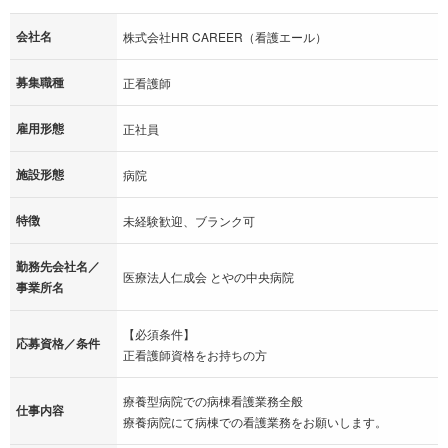
会社名
株式会社HR CAREER（看護エール）
募集職種
正看護師
雇用形態
正社員
施設形態
病院
特徴
未経験歓迎、ブランク可
勤務先会社名／
医療法人仁成会 とやの中央病院
事業所名
【必須条件】
応募資格／条件
正看護師資格をお持ちの方
療養型病院での病棟看護業務全般
仕事内容
療養病院にて病棟での看護業務をお願いします。