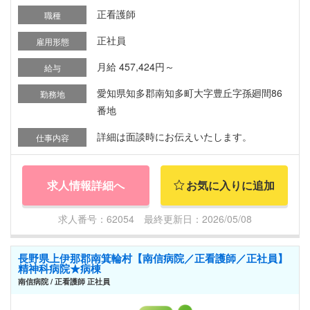
正看護師
職種
正社員
雇用形態
月給 457,424円～
給与
愛知県知多郡南知多町大字豊丘字孫廻間86
勤務地
番地
詳細は面談時にお伝えいたします。
仕事内容
求人情報詳細へ
お気に入りに追加
求人番号：62054 最終更新日：2026/05/08
長野県上伊那郡南箕輪村【南信病院／正看護師／正社員】
精神科病院★病棟
南信病院 / 正看護師 正社員