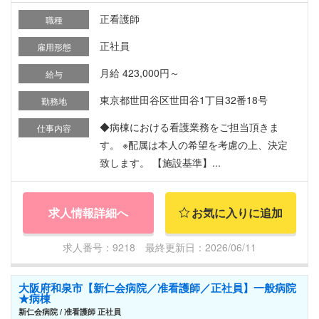
正看護師
職種
正社員
雇用形態
月給 423,000円～
給与
東京都世田谷区世田谷1丁目32番18号
勤務地
◆病棟における看護業務をご担当頂きま
仕事内容
す。 ※配属は本人の希望を考慮の上、決定
致します。 【施設基準】...
求人情報詳細へ
お気に入りに追加
求人番号：9218 最終更新日：2026/06/11
大阪府和泉市【新仁会病院／准看護師／正社員】一般病院
★病棟
新仁会病院 / 准看護師 正社員