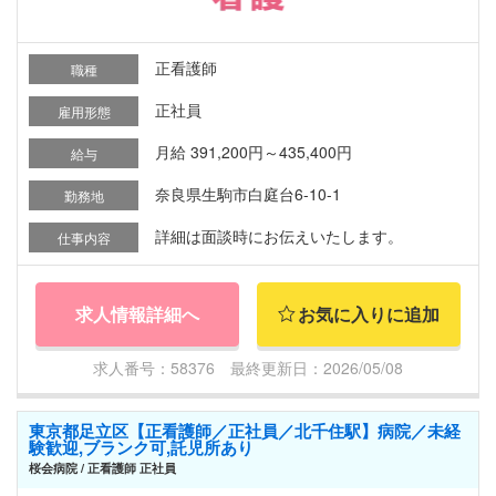
正看護師
職種
正社員
雇用形態
月給 391,200円～435,400円
給与
奈良県生駒市白庭台6-10-1
勤務地
詳細は面談時にお伝えいたします。
仕事内容
求人情報詳細へ
お気に入りに追加
求人番号：58376 最終更新日：2026/05/08
東京都足立区【正看護師／正社員／北千住駅】病院／未経
験歓迎,ブランク可,託児所あり
桜会病院 / 正看護師 正社員