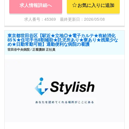
求人情報詳細へ
お気に入りに追加
求人番号：45369 最終更新日：2026/05/08
東京都世田谷区【駅近★立地◎★電子カルテ★有給消化
85％★住宅手当8割補助★託児所あり★寮あり★残業少な
め★日勤常勤可能】通勤便利な病院の看護
世田谷中央病院 / 正看護師 正社員