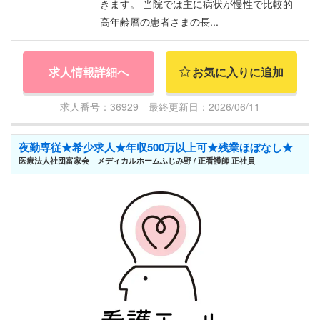
きます。 当院では主に病状が慢性で比較的
高年齢層の患者さまの長...
求人情報詳細へ
お気に入りに追加
求人番号：36929 最終更新日：2026/06/11
夜勤専従★希少求人★年収500万以上可★残業ほぼなし★
医療法人社団富家会 メディカルホームふじみ野 / 正看護師 正社員