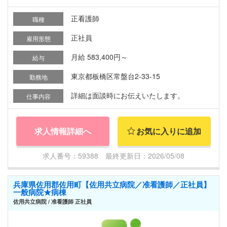
正看護師
職種
正社員
雇用形態
月給 583,400円～
給与
東京都板橋区常盤台2-33-15
勤務地
詳細は面談時にお伝えいたします。
仕事内容
求人情報詳細へ
お気に入りに追加
求人番号：59388 最終更新日：2026/05/08
兵庫県佐用郡佐用町【佐用共立病院／准看護師／正社員】
一般病院★病棟
佐用共立病院 / 准看護師 正社員