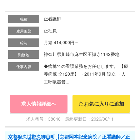
正看護師
職種
正社員
雇用形態
月給 414,000円～
給与
神奈川県川崎市麻生区王禅寺1142番地
勤務地
◆病棟での看護業務をお任せします。 【療
仕事内容
養病棟 全120床】 ・2011年9月 設立 ・人
工呼吸器管...
求人情報詳細へ
お気に入りに追加
求人番号：38648 最終更新日：2026/06/11
京都府久世郡久御山町【京都岡本記念病院／正看護師／正