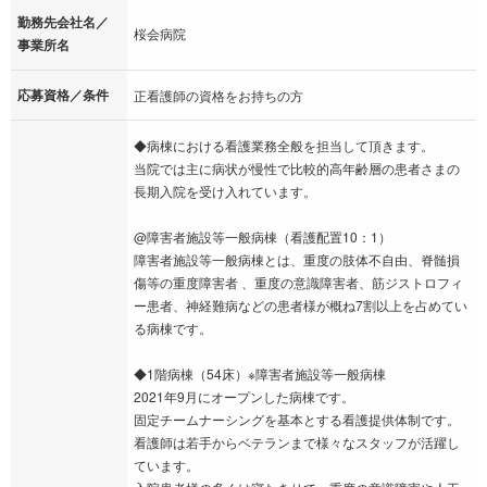
勤務先会社名／
桜会病院
事業所名
応募資格／条件
正看護師の資格をお持ちの方
◆病棟における看護業務全般を担当して頂きます。
当院では主に病状が慢性で比較的高年齢層の患者さまの
長期入院を受け入れています。
@障害者施設等一般病棟（看護配置10：1）
障害者施設等一般病棟とは、重度の肢体不自由、脊髄損
傷等の重度障害者 、重度の意識障害者、筋ジストロフィ
ー患者、神経難病などの患者様が概ね7割以上を占めてい
る病棟です。
◆1階病棟（54床）※障害者施設等一般病棟
2021年9月にオープンした病棟です。
固定チームナーシングを基本とする看護提供体制です。
看護師は若手からベテランまで様々なスタッフが活躍し
ています。