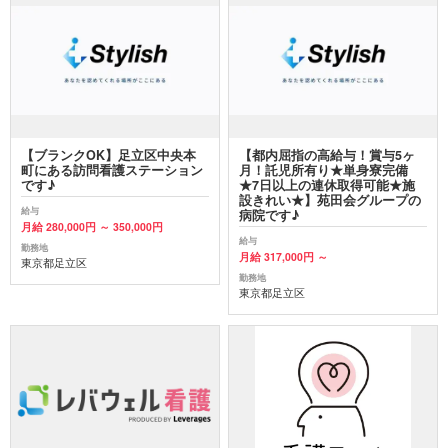
【ブランクOK】足立区中央本
【都内屈指の高給与！賞与5ヶ
町にある訪問看護ステーション
月！託児所有り★単身寮完備
です♪
★7日以上の連休取得可能★施
設きれい★】苑田会グループの
給与
病院です♪
月給 280,000円 ～ 350,000円
給与
勤務地
月給 317,000円 ～
東京都足立区
勤務地
東京都足立区