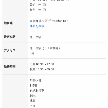
昇給：年1回
賞与：年1回
東京都 足立区 千住桜木2-13-1
勤務地
地図を表示
最寄り駅
北千住駅
北千住駅（ＪＲ常磐線）
アクセス
8分
日勤 08:30〜17:00
勤務時間
夜勤 16:30〜09:00
年間休日
115日
有給取得率
80%
残業
あり