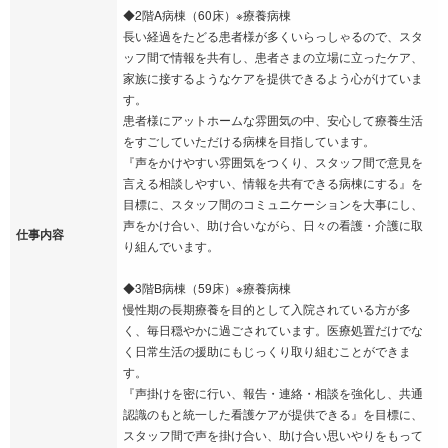
◆2階A病棟（60床）※療養病棟
長い経過をたどる患者様が多くいらっしゃるので、スタ
ッフ間で情報を共有し、患者さまの立場に立ったケア、
家族に接するようなケアを提供できるよう心がけていま
す。
患者様にアットホームな雰囲気の中、安心して療養生活
をすごしていただける病棟を目指しています。
『声をかけやすい雰囲気をつくり、スタッフ間で意見を
言える相談しやすい、情報を共有できる病棟にする』を
目標に、スタッフ間のコミュニケーションを大事にし、
声をかけ合い、助け合いながら、日々の看護・介護に取
仕事内容
り組んでいます。
◆3階B病棟（59床）※療養病棟
慢性期の長期療養を目的として入院されている方が多
く、毎日穏やかに過ごされています。医療処置だけでな
く日常生活の援助にもじっくり取り組むことができま
す。
『声掛けを密に行い、報告・連絡・相談を強化し、共通
認識のもと統一した看護ケアが提供できる』を目標に、
スタッフ間で声を掛け合い、助け合い思いやりをもって