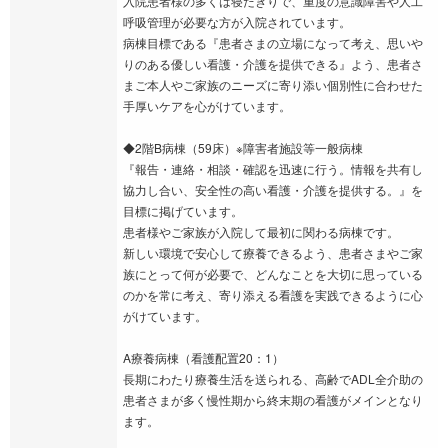
入院患者様の多くは寝たきりで、重度の意識障害や人工
呼吸管理が必要な方が入院されています。
病棟目標である『患者さまの立場になって考え、思いや
りのある優しい看護・介護を提供できる』よう、患者さ
まご本人やご家族のニーズに寄り添い個別性に合わせた
手厚いケアを心がけています。
◆2階B病棟（59床）※障害者施設等一般病棟
『報告・連絡・相談・確認を迅速に行う。情報を共有し
協力し合い、安全性の高い看護・介護を提供する。』を
目標に掲げています。
患者様やご家族が入院して最初に関わる病棟です。
新しい環境で安心して療養できるよう、患者さまやご家
族にとって何が必要で、どんなことを大切に思っている
のかを常に考え、寄り添える看護を実践できるように心
がけています。
A療養病棟（看護配置20：1）
長期にわたり療養生活を送られる、高齢でADL全介助の
患者さまが多く慢性期から終末期の看護がメインとなり
ます。