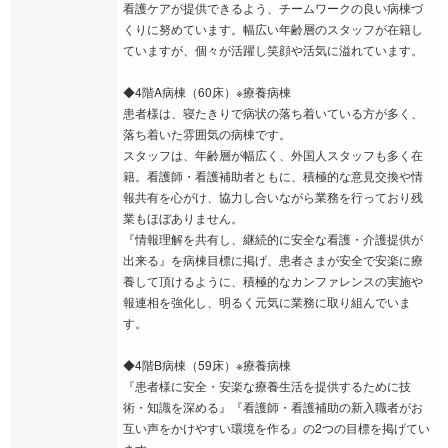
看護ケアが提供できるよう、チームワークの良い病棟づ
くりに努めています。幅広い年齢層のスタッフが在籍し
ていますが、個々が活躍し笑顔や活気に溢れています。
◆4階A病棟（60床）※療養病棟
患者様は、寝たきりで病状の落ち着いている方が多く、
落ち着いた雰囲気の病棟です。
スタッフは、年齢層が幅広く、外国人スタッフも多く在
籍。看護師・看護補助者ともに、積極的な意見交換や情
報共有を心がけ、協力し合いながら業務を行っており残
業もほぼありません。
『情報理解を共有し、継続的に安全な看護・介護提供が
出来る』を病棟目標に掲げ、患者さまが安全で安楽に療
養して頂けるように、積極的なカンファレンスの実施や
報連相を強化し、明るく元気に業務に取り組んでいま
す。
◆4階B病棟（59床）※療養病棟
『患者様に安全・安楽な療養生活を提供するために技
術・知識を深める』『看護師・看護補助の新入職者がお
互い声をかけやすい環境を作る』の2つの目標を掲げてい