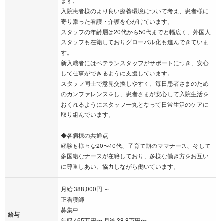
ます。
入院患者様のより良い療養環境について考え、患者様に
寄り添った看護・介護を心がけています。
スタッフの年齢層は20代から50代までと幅広く、外国人
スタッフも在籍しておりグローバル化も進んできていま
す。
新入職者にはベテランスタッフがサポートにつき、安心
して仕事ができるように支援しています。
スタッフ同士で意見交換しやすく、毎日患者さまのため
のカンファレンスをし、患者さまが安心して入院生活を
おくれるようにスタッフ一丸となって日常生活のケアに
取り組んでいます。
◆各病棟の共通点
経験も様々な20〜40代、子育て期のママナース、そして
多国籍なナースが在籍しており、多様な働き方をお互い
に尊重しあい、協力しながら働いています。
月給 388,000円 ～
正看護師
募集中
給与
年収 465万円〜 月給 38.8万円〜