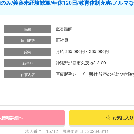
のみ/美容未経験歓迎/年休120日/教育体制充実/ノルマ
正看護師
職種
正社員
雇用形態
月給 365,000円～365,000円
給与
沖縄県那覇市久茂地3-3-20
勤務地
医療脱毛レーザー照射 診察の補助や付随する
仕事内容
人情報詳細へ
お気に入り
求人番号：15712 最終更新日：2026/06/11