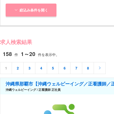
絞込み条件を開く
求人検索結果
158
1～20
件
件を表示中。
1
2
3
4
5
6
7
8
沖縄県那覇市【沖縄ウェルビーイング／正看護師／
沖縄ウェルビーイング / 正看護師 正社員