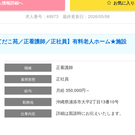
人情報詳細へ
お気に入り
求人番号：48973 最終更新日：2026/05/08
てだこ苑／正看護師／正社員】有料老人ホーム★施設
正看護師
職種
正社員
雇用形態
月給 350,000円～
給与
沖縄県浦添市大平2丁目13番10号
勤務地
詳細は面談時にお伝えいたします。
仕事内容