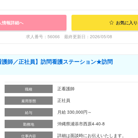
人情報詳細へ
お気に入り
求人番号：56066 最終更新日：2026/05/08
看護師／正社員】訪問看護ステーション★訪問
正看護師
職種
正社員
雇用形態
月給 330,000円～
給与
沖縄県浦添市西原4-40-8
勤務地
詳細は面談時にお伝えいたします。
仕事内容