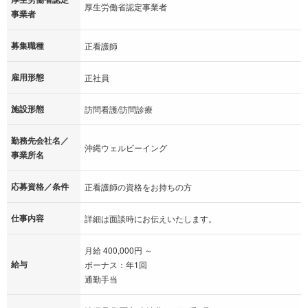
厚生労働省認定事業者
事業者
募集職種
正看護師
雇用形態
正社員
施設形態
訪問看護/訪問診療
勤務先会社名／
沖縄ウェルビーイング
事業所名
応募資格／条件
正看護師の資格をお持ちの方
仕事内容
詳細は面談時にお伝えいたします。
月給 400,000円 ～
給与
ボーナス：年1回
通勤手当