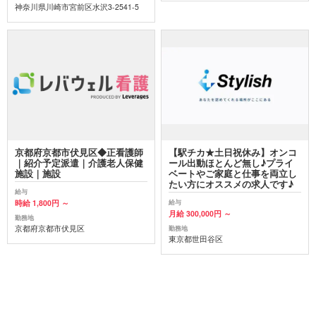
神奈川県川崎市宮前区水沢3-2541-5
京都府京都市伏見区◆正看護師
【駅チカ★土日祝休み】オンコ
｜紹介予定派遣｜介護老人保健
ール出動ほとんど無し♪プライ
施設｜施設
ベートやご家庭と仕事を両立し
たい方にオススメの求人です♪
給与
時給 1,800円 ～
給与
月給 300,000円 ～
勤務地
京都府京都市伏見区
勤務地
東京都世田谷区