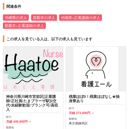
関連条件
沖縄県の求人
那覇市の求人
沖縄県×正看護師の求人
那覇市×正看護師の求人
この求人を見ている人は、以下の求人も見ています
神奈川県川崎市宮前区[正看護
残業ほぼ0！残業ほぼなし★独
師/正社員/たまプラーザ駅]2交
身寮あり
代/未経験歓迎/ブランク可/高収
給与
入
月給 272,000円 ～
給与
勤務地
月給 440,000円 ～
東京都練馬区
勤務地