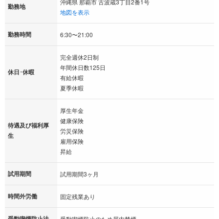
沖縄県 那覇市 古波蔵3丁目2番1号
勤務地
地図を表示
勤務時間
6:30〜21:00
完全週休2日制
年間休日数125日
休日･休暇
有給休暇
夏季休暇
厚生年金
健康保険
待遇及び福利厚
労災保険
生
雇用保険
昇給
試用期間
試用期間3ヶ月
時間外労働
固定残業あり
受動喫煙防止法
受動喫煙防止のため屋内禁煙