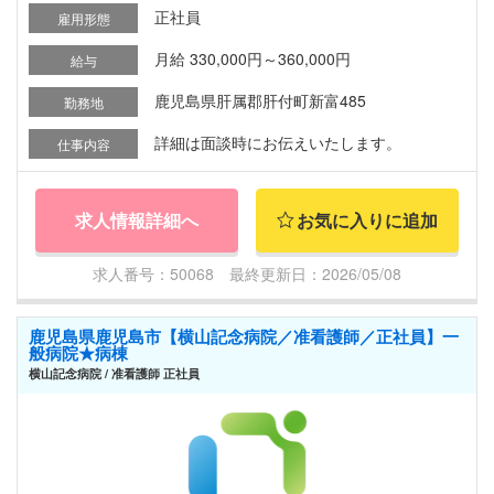
正社員
雇用形態
月給 330,000円～360,000円
給与
鹿児島県肝属郡肝付町新富485
勤務地
詳細は面談時にお伝えいたします。
仕事内容
求人情報詳細へ
お気に入りに追加
求人番号：50068 最終更新日：2026/05/08
鹿児島県鹿児島市【横山記念病院／准看護師／正社員】一
般病院★病棟
横山記念病院 / 准看護師 正社員