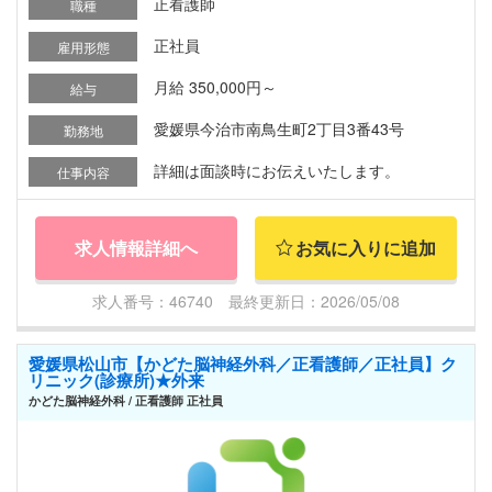
正看護師
職種
正社員
雇用形態
月給 350,000円～
給与
愛媛県今治市南鳥生町2丁目3番43号
勤務地
詳細は面談時にお伝えいたします。
仕事内容
求人情報詳細へ
お気に入りに追加
求人番号：46740 最終更新日：2026/05/08
愛媛県松山市【かどた脳神経外科／正看護師／正社員】ク
リニック(診療所)★外来
かどた脳神経外科 / 正看護師 正社員