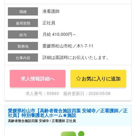
准看護師
職種
正社員
雇用形態
月給 410,000円～
給与
愛媛県松山市松ノ木1-7-11
勤務地
詳細は面談時にお伝えいたします。
仕事内容
求人情報詳細へ
お気に入りに追加
求人番号：55893 最終更新日：2026/05/08
愛媛県松山市【高齢者複合施設四葉 安城寺／正看護師／正
社員】特別養護老人ホーム★施設
高齢者複合施設四葉 安城寺 / 正看護師 正社員