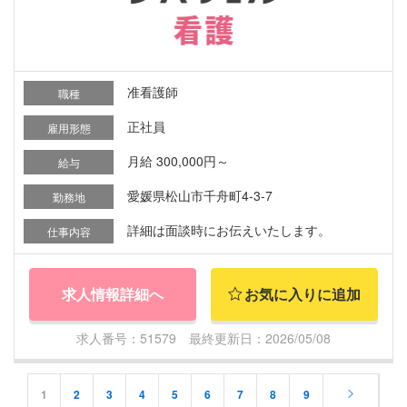
准看護師
職種
正社員
雇用形態
月給 300,000円～
給与
愛媛県松山市千舟町4-3-7
勤務地
詳細は面談時にお伝えいたします。
仕事内容
求人情報詳細へ
お気に入りに追加
求人番号：51579 最終更新日：2026/05/08
1
2
3
4
5
6
7
8
9