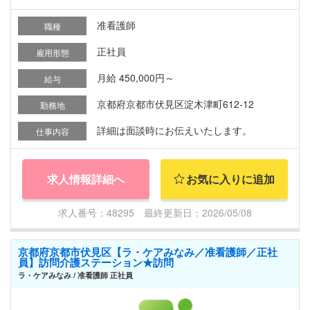
准看護師
職種
正社員
雇用形態
月給 450,000円～
給与
京都府京都市伏見区淀木津町612-12
勤務地
詳細は面談時にお伝えいたします。
仕事内容
求人情報詳細へ
お気に入りに追加
求人番号：48295 最終更新日：2026/05/08
京都府京都市伏見区【ラ・ケアみなみ／准看護師／正社
員】訪問介護ステーション★訪問
ラ・ケアみなみ / 准看護師 正社員