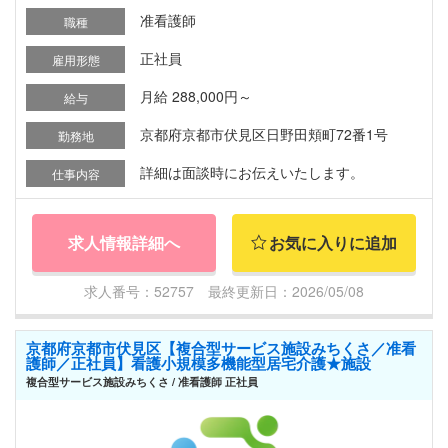
准看護師
職種
正社員
雇用形態
月給 288,000円～
給与
京都府京都市伏見区日野田頬町72番1号
勤務地
詳細は面談時にお伝えいたします。
仕事内容
求人情報詳細へ
お気に入りに追加
求人番号：52757 最終更新日：2026/05/08
京都府京都市伏見区【複合型サービス施設みちくさ／准看
護師／正社員】看護小規模多機能型居宅介護★施設
複合型サービス施設みちくさ / 准看護師 正社員