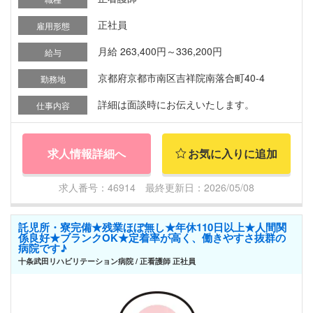
正社員
雇用形態
月給 263,400円～336,200円
給与
京都府京都市南区吉祥院南落合町40-4
勤務地
詳細は面談時にお伝えいたします。
仕事内容
求人情報詳細へ
お気に入りに追加
求人番号：46914 最終更新日：2026/05/08
託児所・寮完備★残業ほぼ無し★年休110日以上★人間関
係良好★ブランクOK★定着率が高く、働きやすさ抜群の
病院です♪
十条武田リハビリテーション病院 / 正看護師 正社員