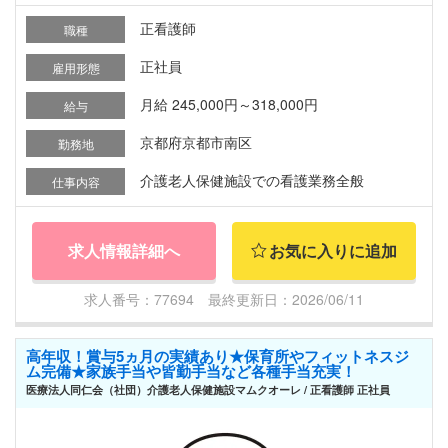
正看護師
職種
正社員
雇用形態
月給 245,000円～318,000円
給与
京都府京都市南区
勤務地
介護老人保健施設での看護業務全般
仕事内容
求人情報詳細へ
お気に入りに追加
求人番号：77694 最終更新日：2026/06/11
高年収！賞与5ヵ月の実績あり★保育所やフィットネスジ
ム完備★家族手当や皆勤手当など各種手当充実！
医療法人同仁会（社団）介護老人保健施設マムクオーレ / 正看護師 正社員