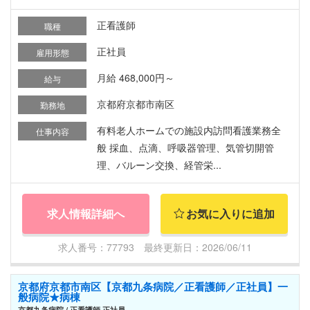
正看護師
職種
正社員
雇用形態
月給 468,000円～
給与
京都府京都市南区
勤務地
有料老人ホームでの施設内訪問看護業務全
仕事内容
般 採血、点滴、呼吸器管理、気管切開管
理、バルーン交換、経管栄...
求人情報詳細へ
お気に入りに追加
求人番号：77793 最終更新日：2026/06/11
京都府京都市南区【京都九条病院／正看護師／正社員】一
般病院★病棟
京都九条病院 / 正看護師 正社員