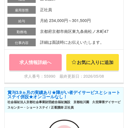
正社員
雇用形態
月給 234,000円～301,500円
給与
京都府京都市南区東九条南松ノ木町47
勤務地
詳細は面談時にお伝えいたします。
仕事内容
求人情報詳細へ
お気に入りに追加
求人番号：55990 最終更新日：2026/05/08
賞与3.9ヵ月の実績あり★障がい者デイサービスとショート
ステイ併設★オンコールなし！
社会福祉法人京都社会事業財団総合福祉施設 京都桂川園 久世障害デイサービ
スセンター・ショートステイ / 正看護師 正社員