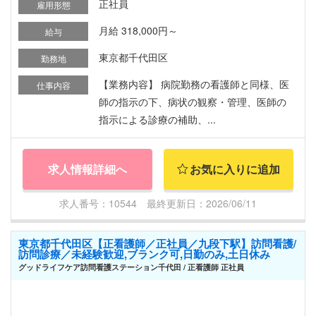
正社員
雇用形態
月給 318,000円～
給与
東京都千代田区
勤務地
【業務内容】 病院勤務の看護師と同様、医
仕事内容
師の指示の下、病状の観察・管理、医師の
指示による診療の補助、...
求人情報詳細へ
お気に入りに追加
求人番号：10544 最終更新日：2026/06/11
東京都千代田区【正看護師／正社員／九段下駅】訪問看護/
訪問診療／未経験歓迎,ブランク可,日勤のみ,土日休み
グッドライフケア訪問看護ステーション千代田 / 正看護師 正社員