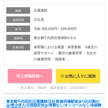
正看護師
職種
正社員
雇用形態
月給 300,000円～339,000円
給与
東京都千代田区西神田3-5-2
勤務地
保育園における看護・保育業務 ・0歳児の
仕事内容
保育サポート ・園児の健康管理 ・先生方
の健康管理 ・保護者...
求人情報詳細へ
お気に入りに追加
求人番号：78685 最終更新日：2026/06/11
東京都千代田区[正看護師/正社員/飯田橋駅徒歩1分]日勤の
み/希少求人/日祝固定休み/夜勤なし/オンコールなし/未経験