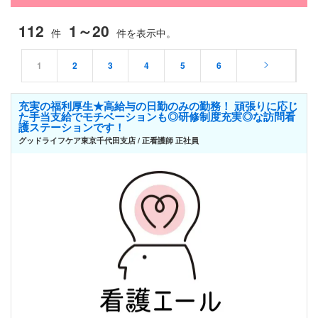
112
1～20
件
件を表示中。
1
2
3
4
5
6
充実の福利厚生★高給与の日勤のみの勤務！ 頑張りに応じ
た手当支給でモチベーションも◎研修制度充実◎な訪問看
護ステーションです！
グッドライフケア東京千代田支店 / 正看護師 正社員