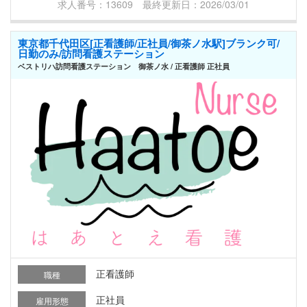
求人番号：13609 最終更新日：2026/03/01
東京都千代田区[正看護師/正社員/御茶ノ水駅]ブランク可/
日勤のみ/訪問看護ステーション
ベストリハ訪問看護ステーション 御茶ノ水 / 正看護師 正社員
正看護師
職種
正社員
雇用形態