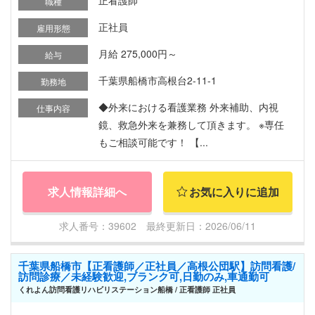
職種
正社員
雇用形態
月給 275,000円～
給与
千葉県船橋市高根台2-11-1
勤務地
◆外来における看護業務 外来補助、内視
仕事内容
鏡、救急外来を兼務して頂きます。 ※専任
もご相談可能です！ 【...
求人情報詳細へ
お気に入りに追加
求人番号：39602 最終更新日：2026/06/11
千葉県船橋市【正看護師／正社員／高根公団駅】訪問看護/
訪問診療／未経験歓迎,ブランク可,日勤のみ,車通勤可
くれよん訪問看護リハビリステーション船橋 / 正看護師 正社員