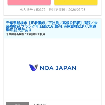
求人番号：52375 最終更新日：2026/05/08
千葉県船橋市【正看護師／正社員／高根公団駅】病院／未
経験歓迎,ブランク可,日勤のみ,寮/社宅/家賃補助あり,車通
勤可,託児所あり
千葉徳洲会病院 / 正看護師 正社員
正看護師