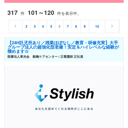
317
101～120
件
件を表示中。
2
3
4
5
6
7
8
9
10
【24H託児所あり／残業ほぼなし／教育・研修充実】大手
グループ法人の超強化型老健！安定＆ハイレベルな経験が
積めます☆
医療法人東光会 船橋ケアセンター / 正看護師 正社員