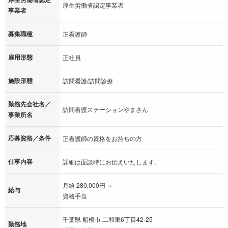
厚生労働省認定事業者
事業者
募集職種
正看護師
雇用形態
正社員
施設形態
訪問看護/訪問診療
勤務先会社名／
訪問看護ステーションやまさん
事業所名
応募資格／条件
正看護師の資格をお持ちの方
仕事内容
詳細は面談時にお伝えいたします。
月給 280,000円 ～
給与
資格手当
千葉県 船橋市 二和東6丁目42-25
勤務地