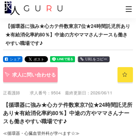
【循環器に強み★心カテ件数東京7位★24時間託児所あり
★有給消化率約80％】中途の方やママさんナースも働き
やすい職場です♪
シェア
URLをコピー
求人に問い合わせる
正看護師
求人番号：9504 最終更新日：2026/06/11
【循環器に強み★心カテ件数東京7位★24時間託児所
あり★有給消化率約80％】中途の方やママさんナー
スも働きやすい職場です♪
≪循環器・心臓血管外科が学べます☆≫