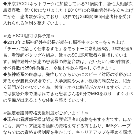
◆東京都CCUネットワークに加盟している71病院中、急性大動脈疾
患収容数、第10位になりました！2010年に心臓血管外科を立ち上げ
てから、患者数が増えており、現在では24時間365日患者様を受け
入れられる体制を整えています。
≪近々SCU認可取得予定≫
◆2013年に脳神経外科部長が就任し脳卒中センターを立ち上げ、
「チームで楽しく仕事をする」をモットーに常勤医6名、非常勤医5
名、看護師がタッグを組み、近々のSCU認可取得を目指していま
す。脳神経外科疾患の患者様の救急台数は、だいたい1,600件前後、
オペ件数は250件前後と、今後も件数を増やして行きます。
◆脳神経系の疾患は、発症してからいかにスピード対応の治療が出
来るかが勝負の現場です。大学病院や大きい規模の病院だと、細か
く部門が分かれている為、検査・オペに時間がかかりますが、ここ
では救急外来で運ばれてきた患者さんを5分でMRIを取り、すぐオペ
の準備が出来るような体制を整えています。
≪認定看護師資格支援制度がございます！≫
◆現在の看護部長様は認定看護管理者の資格を有する方です。ほか
にも、集中ケア認定看護師の資格を有する方もおり、IMSグループ
ならではの資格支援制度を生かして、キャリアアップを望める環境