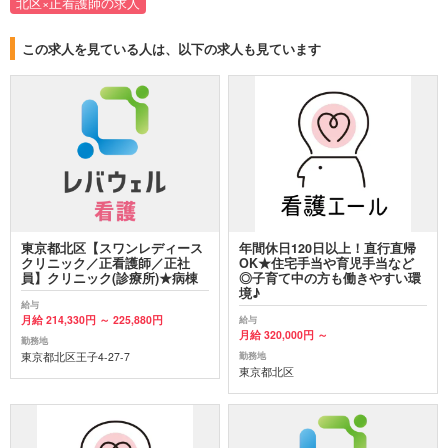
北区×正看護師の求人
この求人を見ている人は、以下の求人も見ています
東京都北区【スワンレディース
年間休日120日以上！直行直帰
クリニック／正看護師／正社
OK★住宅手当や育児手当など
員】クリニック(診療所)★病棟
◎子育て中の方も働きやすい環
境♪
給与
月給 214,330円 ～ 225,880円
給与
月給 320,000円 ～
勤務地
東京都北区王子4-27-7
勤務地
東京都北区