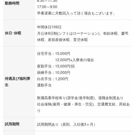
8:30～17:30
勤務時間
17:00～9:00
早番遅番に月数回入って頂く場合もございます。
年間休日109日
休日･休暇
月公休9日制(シフトはローテーション)、有給休暇、慶弔
休暇、産前産後休暇、育児休暇
住宅手当：15,000円
12,000円※入寮者の場合
夜勤手当：15,000円/回
病棟手当：10,000円
待遇及び福利厚
白衣手当：1,200円
生
通勤手当
附属高看学校有り(奨学金/進学制度)、退職金制度あり
社会保険(雇用・健康・厚生・労災)、交通費支給、昇給あ
り
試用期間
試用期間あり（原則、入社後3ヶ月）