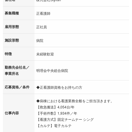
募集職種
正看護師
雇用形態
正社員
施設形態
病院
特徴
未経験歓迎
勤務先会社名／
明理会中央総合病院
事業所名
応募資格／条件
◆正看護師資格をお持ちの方
◆病棟における看護業務全般をご担当頂きます。
【救急搬送】4,054台/年
仕事内容
【手術件数】1,934件／年
【看護方式】固定チームナー シング
【カルテ】電子カルテ