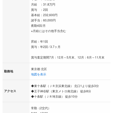
月給 ：31.8万円
賞与 ：2回
基本給：232,600円
諸手当：60,000円
夜勤4回/月
※月給にはその他手当含む
昇給：年1回
賞与：年2回 / 3.7ヶ月
賞与査定期間7月：12月～5月末、12月：6月～11月末
東京都 北区
勤務地
地図を表示
◆東十条駅（ＪＲ京浜東北線） 北口1より徒歩3分
アクセス
◆王子神谷駅（東京メトロ南北線） 徒歩8分
◆十条駅（ＪＲ埼京線） 徒歩10分
常勤（2交代）